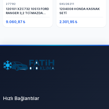
27792
SKU26211
120101 XZC732 10S13 FORD
1204008 HONDA KASNAK
RANGER 3,2 TCİ MAZDA
SETİ
Y.M. KOMPRESÖR 7PK 12V
9.060,87 ₺
2.301,95 ₺
Hızlı Bağlantılar