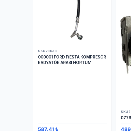
SKU23033
000001 FORD FİESTA KOMPRESÖR
RADYATÖR ARASI HORTUM
SKU2
077B
587,41 ₺
489