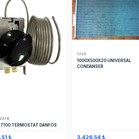
1720
1000X500X20 UNIVERSAL
CONDANSER
2376
7100 TERMOSTAT DANFOS
,51 ₺
3.426,54 ₺