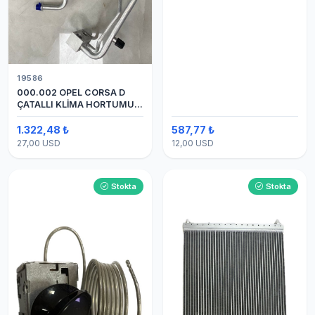
19586
000.002 OPEL CORSA D
ÇATALLI KLİMA HORTUMU
(OEM:1320335)
1.322,48 ₺
587,77 ₺
27,00 USD
12,00 USD
Stokta
Stokta