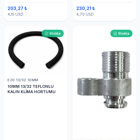
203,27 ₺
230,21 ₺
4,15 USD
4,70 USD
Stokta
Stokta
E20 13/32 10MM
10MM 13/32 TEFLONLU
KALIN KLİMA HORTUMU