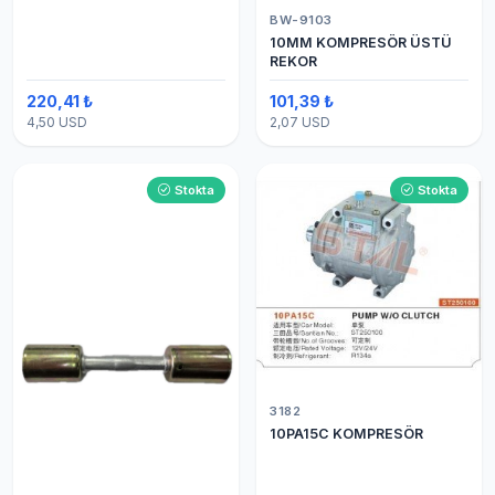
BW-9103
10MM KOMPRESÖR ÜSTÜ
REKOR
220,41 ₺
101,39 ₺
4,50 USD
2,07 USD
Stokta
Stokta
3182
10PA15C KOMPRESÖR