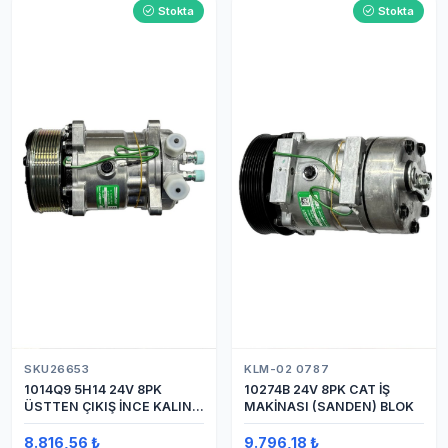
Stokta
Stokta
SKU26653
KLM-02 0787
1014Q9 5H14 24V 8PK
10274B 24V 8PK CAT İŞ
ÜSTTEN ÇIKIŞ İNCE KALIN
MAKİNASI (SANDEN) BLOK
(SANDEN) KLİMA
KOMPRESÖRÜ KOMPRESÖR
8.816,56 ₺
9.796,18 ₺