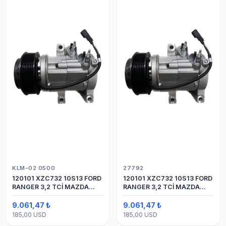
KLM-02 0500
27792
120101 XZC732 10S13 FORD
120101 XZC732 10S13 FORD
RANGER 3,2 TCİ MAZDA
RANGER 3,2 TCİ MAZDA
Y.M.
Y.M. KOMPRESÖR 7PK 12V
9.061,47 ₺
9.061,47 ₺
185,00 USD
185,00 USD