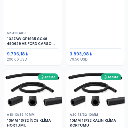
SKU26680
1027AW QP1935 GC46
49D629 AB FORD CARGO
24V 8PK ÜSTTEN ÇIKIŞ
4142 (SANDEN) KLİMA
9.796,18 ₺
3.893,98 ₺
KOMPRESÖRÜ 7H15
200,00 USD
79,50 USD
Stokta
Stokta
A10 13/32 10MM
A20 13/32 10MM
10MM 13/32 İNCE KLİMA
10MM 13/32 KALIN KLİMA
HORTUMU
KORTUMU