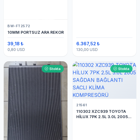
BW-FT2572
10MM PORTSUZ ARA REKOR
39,18 ₺
6.367,52 ₺
0,80 USD
130,00 USD
Stokta
Stokta
21561
110302 XZC939 TOYOTA
HİLUX 7PK 2.5L 3.0L 2005
SAĞDAN BAĞLANTI SACLI
KLİMA KOMPRESÖRÜ