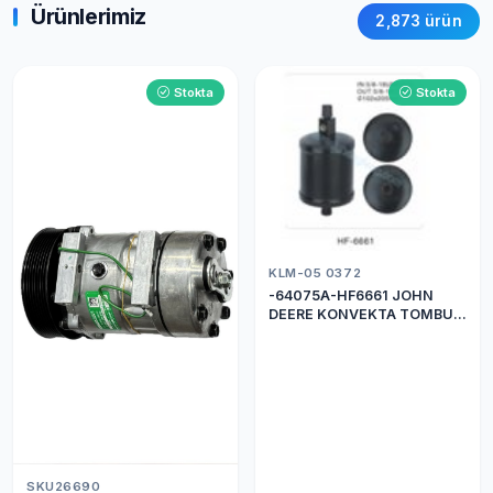
Ürünlerimiz
2,873 ürün
Stokta
Stokta
KLM-05 0372
-64075A-HF6661 JOHN
DEERE KONVEKTA TOMBUL
DRİER
SKU26690