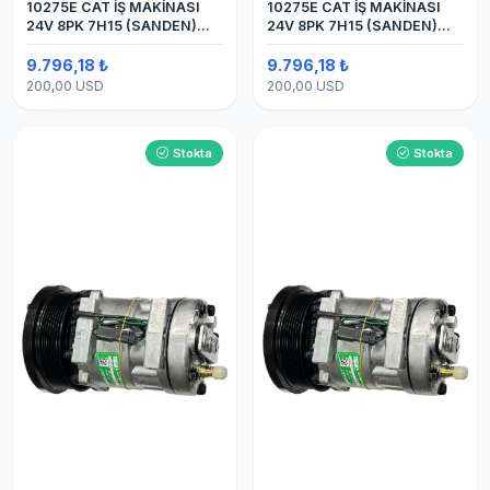
10275E CAT İŞ MAKİNASI
10275E CAT İŞ MAKİNASI
24V 8PK 7H15 (SANDEN)
24V 8PK 7H15 (SANDEN)
BLOK
BLOK SAPLAMALI KLİMA
KOMPRESÖRÜ
9.796,18 ₺
9.796,18 ₺
200,00 USD
200,00 USD
Stokta
Stokta