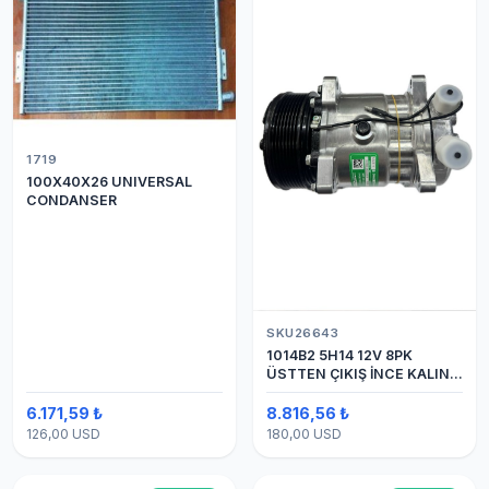
1719
100X40X26 UNIVERSAL
CONDANSER
SKU26643
1014B2 5H14 12V 8PK
ÜSTTEN ÇIKIŞ İNCE KALIN
(SANDEN) KLİMA
KOMPESÖRÜ
6.171,59 ₺
8.816,56 ₺
126,00 USD
180,00 USD