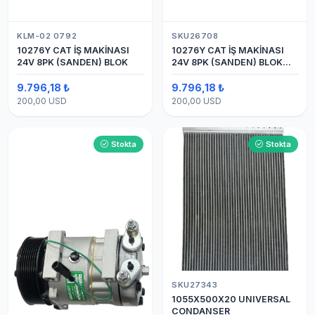
KLM-02 0792
SKU26708
10276Y CAT İŞ MAKİNASI
10276Y CAT İŞ MAKİNASI
24V 8PK (SANDEN) BLOK
24V 8PK (SANDEN) BLOK
SAPLAMALI KLİMA
KOMPRESÖRÜ 7H15
9.796,18 ₺
9.796,18 ₺
200,00 USD
200,00 USD
Stokta
Stokta
SKU27343
1055X500X20 UNIVERSAL
CONDANSER