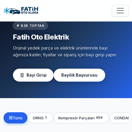
B2B TOPTAN
Fatih Oto Elektrik
Orijinal yedek parça ve elektrik ürünlerinde bayi
ağımıza katılın; fiyatlar ve sipariş için bayi girişi yapın.
Bayi Girişi
Bayilik Başvurusu
Tümü
ORNG
Kompresör Parçaları
CONDAN
1
699