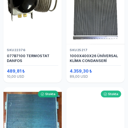
SKU22376
SKU25217
077B7100 TERMOSTAT
1000X400X26 ÜNİVERSAL
DANFOS
KLİMA CONDANSERİ
489,81 ₺
4.359,30 ₺
10,00 USD
89,00 USD
Stokta
Stokta