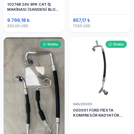
10274B 24V 8PK CAT İŞ
MAKİNASI (SANDEN) BLOK
SAPLAMALI KLİMA
KOMPRESÖRÜ 7H15
9.796,18 ₺
857,17 ₺
200,00 USD
17,50 USD
Stokta
Stokta
SKU23033
000001 FORD FİESTA
KOMPRESÖR RADYATÖR
ARASI HORTUM