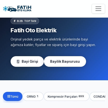
B2B TOPTAN
Fatih Oto Elektrik
Orijinal yedek parça ve elektrik ürünlerinde bayi
ağımıza katılın; fiyatlar ve sipariş için bayi girişi yapın.
Bayi Girişi
Bayilik Başvurusu
Tümü
ORNG
Kompresör Parçaları
CONDAN
1
699