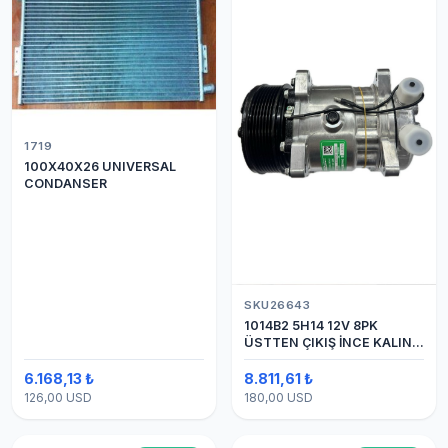
1719
100X40X26 UNIVERSAL
CONDANSER
SKU26643
1014B2 5H14 12V 8PK
ÜSTTEN ÇIKIŞ İNCE KALIN
(SANDEN) KLİMA
KOMPESÖRÜ
6.168,13 ₺
8.811,61 ₺
126,00 USD
180,00 USD