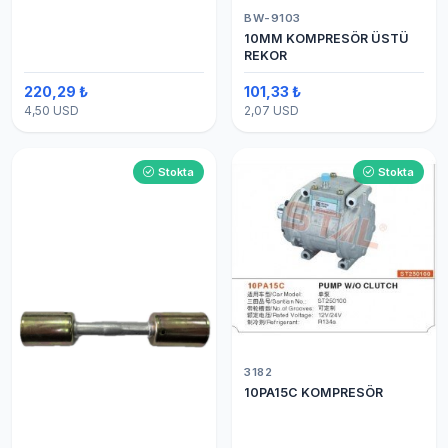
BW-9103
10MM KOMPRESÖR ÜSTÜ
REKOR
220,29 ₺
101,33 ₺
4,50 USD
2,07 USD
Stokta
Stokta
3182
10PA15C KOMPRESÖR