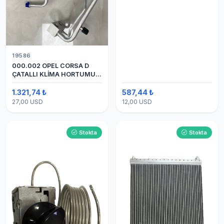
19586
000.002 OPEL CORSA D
ÇATALLI KLİMA HORTUMU
(OEM:1320335)
1.321,74 ₺
587,44 ₺
27,00 USD
12,00 USD
Stokta
Stokta