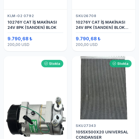
KLM-02 0792
SKU26708
10276Y CAT İŞ MAKİNASI
10276Y CAT İŞ MAKİNASI
24V 8PK (SANDEN) BLOK
24V 8PK (SANDEN) BLOK
SAPLAMALI KLİMA
KOMPRESÖRÜ 7H15
9.790,68 ₺
9.790,68 ₺
200,00 USD
200,00 USD
Stokta
Stokta
SKU27343
1055X500X20 UNIVERSAL
CONDANSER