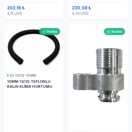
203,16 ₺
230,08 ₺
4,15 USD
4,70 USD
Stokta
Stokta
E20 13/32 10MM
10MM 13/32 TEFLONLU
KALIN KLİMA HORTUMU