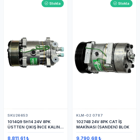
Stokta
Stokta
SKU26653
KLM-02 0787
1014Q9 5H14 24V 8PK
10274B 24V 8PK CAT İŞ
ÜSTTEN ÇIKIŞ İNCE KALIN
MAKİNASI (SANDEN) BLOK
(SANDEN) KLİMA
KOMPRESÖRÜ KOMPRESÖR
8.811,61 ₺
9.790,68 ₺