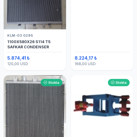
KLM-03 0295
1100X580X26 S114 T5
SAFKAR CONDENSER
5.874,41 ₺
8.224,17 ₺
120,00 USD
168,00 USD
Stokta
Stokta