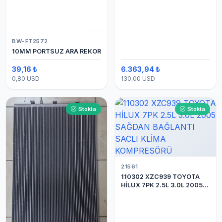
BW-FT2572
10MM PORTSUZ ARA REKOR
39,16 ₺
6.363,94 ₺
0,80 USD
130,00 USD
Stokta
Stokta
21561
110302 XZC939 TOYOTA
HİLUX 7PK 2.5L 3.0L 2005
SAĞDAN BAĞLANTI SACLI
KLİMA KOMPRESÖRÜ