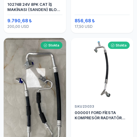
10274B 24V 8PK CAT İŞ
MAKİNASI (SANDEN) BLOK
SAPLAMALI KLİMA
KOMPRESÖRÜ 7H15
9.790,68 ₺
856,68 ₺
200,00 USD
17,50 USD
Stokta
Stokta
SKU23033
000001 FORD FİESTA
KOMPRESÖR RADYATÖR
ARASI HORTUM