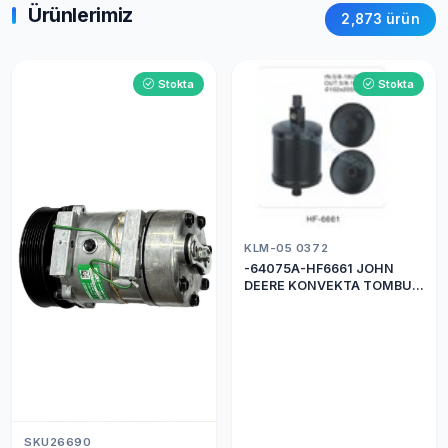
Ürünlerimiz
2,873 ürün
Stokta
Stokta
KLM-05 0372
-64075A-HF6661 JOHN
DEERE KONVEKTA TOMBUL
DRİER
SKU26690