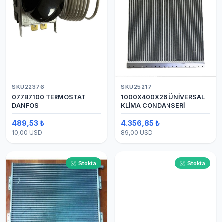
SKU22376
SKU25217
077B7100 TERMOSTAT
1000X400X26 ÜNİVERSAL
DANFOS
KLİMA CONDANSERİ
489,53 ₺
4.356,85 ₺
10,00 USD
89,00 USD
Stokta
Stokta