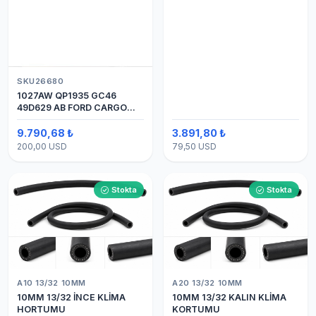
SKU26680
1027AW QP1935 GC46
49D629 AB FORD CARGO
24V 8PK ÜSTTEN ÇIKIŞ
4142 (SANDEN) KLİMA
9.790,68 ₺
3.891,80 ₺
KOMPRESÖRÜ 7H15
200,00 USD
79,50 USD
Stokta
Stokta
A10 13/32 10MM
A20 13/32 10MM
10MM 13/32 İNCE KLİMA
10MM 13/32 KALIN KLİMA
HORTUMU
KORTUMU