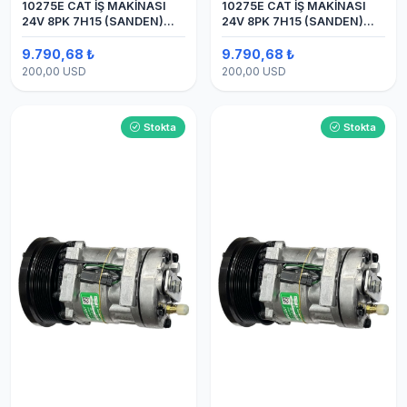
10275E CAT İŞ MAKİNASI
10275E CAT İŞ MAKİNASI
24V 8PK 7H15 (SANDEN)
24V 8PK 7H15 (SANDEN)
BLOK
BLOK SAPLAMALI KLİMA
KOMPRESÖRÜ
9.790,68 ₺
9.790,68 ₺
200,00 USD
200,00 USD
Stokta
Stokta