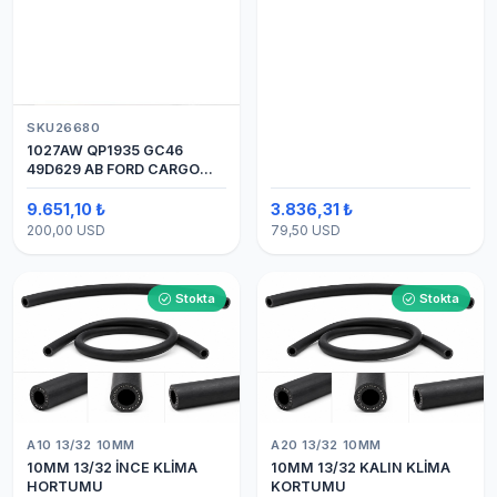
SKU26680
1027AW QP1935 GC46
49D629 AB FORD CARGO
24V 8PK ÜSTTEN ÇIKIŞ
4142 (SANDEN) KLİMA
9.651,10 ₺
3.836,31 ₺
KOMPRESÖRÜ 7H15
200,00 USD
79,50 USD
Stokta
Stokta
A10 13/32 10MM
A20 13/32 10MM
10MM 13/32 İNCE KLİMA
10MM 13/32 KALIN KLİMA
HORTUMU
KORTUMU