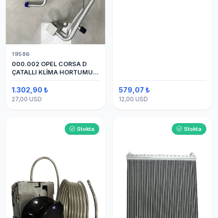
19586
000.002 OPEL CORSA D
ÇATALLI KLİMA HORTUMU
(OEM:1320335)
1.302,90 ₺
579,07 ₺
27,00 USD
12,00 USD
Stokta
Stokta