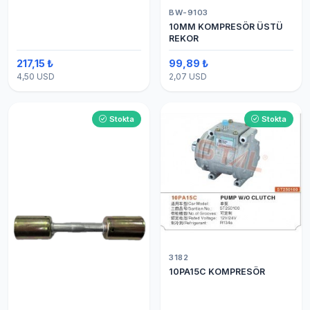
BW-9103
10MM KOMPRESÖR ÜSTÜ
REKOR
217,15 ₺
99,89 ₺
4,50 USD
2,07 USD
Stokta
Stokta
3182
10PA15C KOMPRESÖR