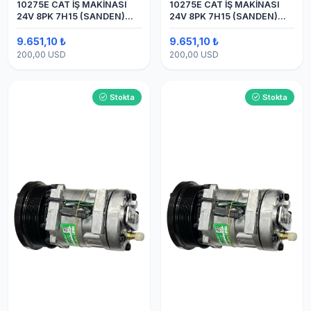
10275E CAT İŞ MAKİNASI
10275E CAT İŞ MAKİNASI
24V 8PK 7H15 (SANDEN)
24V 8PK 7H15 (SANDEN)
BLOK
BLOK SAPLAMALI KLİMA
KOMPRESÖRÜ
9.651,10 ₺
9.651,10 ₺
200,00 USD
200,00 USD
Stokta
Stokta