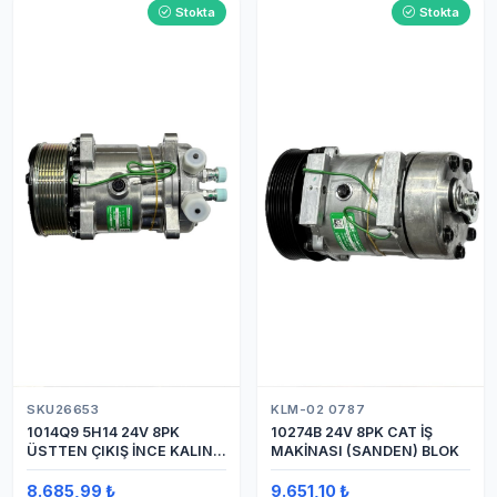
Stokta
Stokta
SKU26653
KLM-02 0787
1014Q9 5H14 24V 8PK
10274B 24V 8PK CAT İŞ
ÜSTTEN ÇIKIŞ İNCE KALIN
MAKİNASI (SANDEN) BLOK
(SANDEN) KLİMA
KOMPRESÖRÜ KOMPRESÖR
8.685,99 ₺
9.651,10 ₺