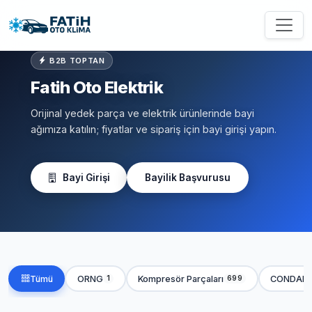
B2B TOPTAN
Fatih Oto Elektrik
Orijinal yedek parça ve elektrik ürünlerinde bayi
ağımıza katılın; fiyatlar ve sipariş için bayi girişi yapın.
Bayi Girişi
Bayilik Başvurusu
Tümü
ORNG
Kompresör Parçaları
CONDAN
1
699