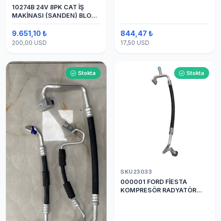
10274B 24V 8PK CAT İŞ
MAKİNASI (SANDEN) BLOK
SAPLAMALI KLİMA
KOMPRESÖRÜ 7H15
9.651,10 ₺
844,47 ₺
200,00 USD
17,50 USD
Stokta
Stokta
SKU23033
000001 FORD FİESTA
KOMPRESÖR RADYATÖR
ARASI HORTUM