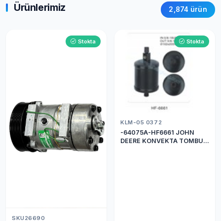
Ürünlerimiz
2,874 ürün
Stokta
Stokta
KLM-05 0372
-64075A-HF6661 JOHN
DEERE KONVEKTA TOMBUL
DRİER
SKU26690