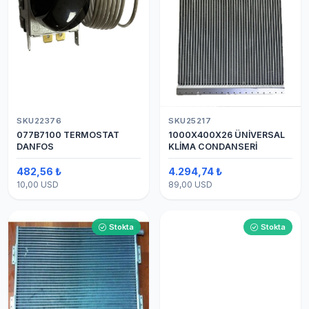
SKU22376
SKU25217
077B7100 TERMOSTAT
1000X400X26 ÜNİVERSAL
DANFOS
KLİMA CONDANSERİ
482,56 ₺
4.294,74 ₺
10,00 USD
89,00 USD
Stokta
Stokta