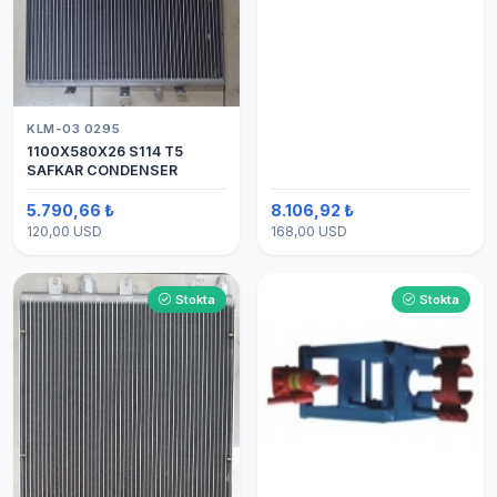
KLM-03 0295
1100X580X26 S114 T5
SAFKAR CONDENSER
5.790,66 ₺
8.106,92 ₺
120,00 USD
168,00 USD
Stokta
Stokta