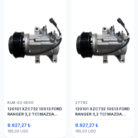
KLM-02 0500
27792
120101 XZC732 10S13 FORD
120101 XZC732 10S13 FORD
RANGER 3,2 TCİ MAZDA
RANGER 3,2 TCİ MAZDA
Y.M.
Y.M. KOMPRESÖR 7PK 12V
8.927,27 ₺
8.927,27 ₺
185,00 USD
185,00 USD