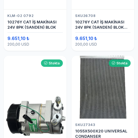
KLM-02 0792
SKU26708
10276Y CAT İŞ MAKİNASI
10276Y CAT İŞ MAKİNASI
24V 8PK (SANDEN) BLOK
24V 8PK (SANDEN) BLOK
SAPLAMALI KLİMA
KOMPRESÖRÜ 7H15
9.651,10 ₺
9.651,10 ₺
200,00 USD
200,00 USD
Stokta
Stokta
SKU27343
1055X500X20 UNIVERSAL
CONDANSER