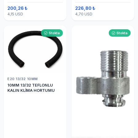
200,26 ₺
226,80 ₺
4,15 USD
4,70 USD
Stokta
Stokta
E20 13/32 10MM
10MM 13/32 TEFLONLU
KALIN KLİMA HORTUMU