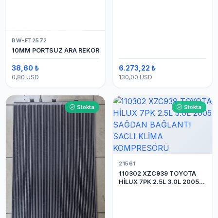
BW-FT2572
10MM PORTSUZ ARA REKOR
38,60 ₺
6.273,22 ₺
0,80 USD
130,00 USD
Stokta
Stokta
21561
110302 XZC939 TOYOTA
HİLUX 7PK 2.5L 3.0L 2005
SAĞDAN BAĞLANTI SACLI
KLİMA KOMPRESÖRÜ