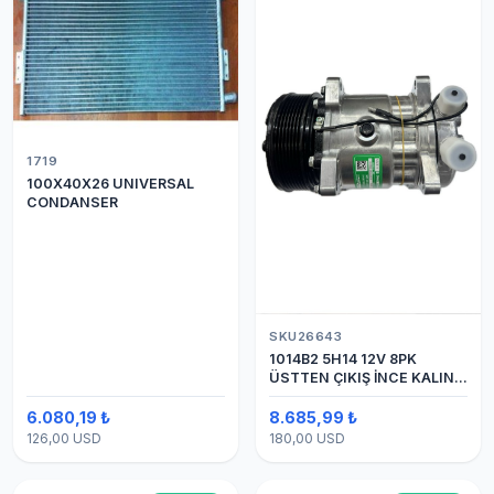
1719
100X40X26 UNIVERSAL
CONDANSER
SKU26643
1014B2 5H14 12V 8PK
ÜSTTEN ÇIKIŞ İNCE KALIN
(SANDEN) KLİMA
KOMPESÖRÜ
6.080,19 ₺
8.685,99 ₺
126,00 USD
180,00 USD