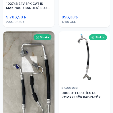
10274B 24V 8PK CAT İŞ
MAKİNASI (SANDEN) BLOK
SAPLAMALI KLİMA
KOMPRESÖRÜ 7H15
9.786,58 ₺
856,33 ₺
200,00 USD
17,50 USD
Stokta
Stokta
SKU23033
000001 FORD FİESTA
KOMPRESÖR RADYATÖR
ARASI HORTUM