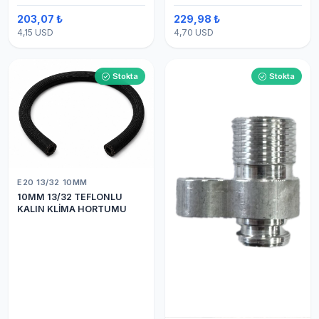
203,07 ₺
229,98 ₺
4,15 USD
4,70 USD
Stokta
Stokta
E20 13/32 10MM
10MM 13/32 TEFLONLU
KALIN KLİMA HORTUMU