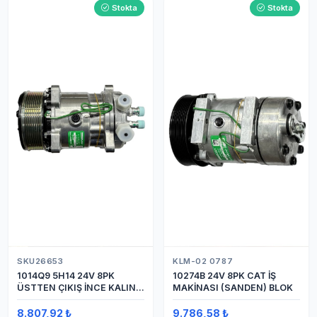
Stokta
Stokta
SKU26653
KLM-02 0787
1014Q9 5H14 24V 8PK
10274B 24V 8PK CAT İŞ
ÜSTTEN ÇIKIŞ İNCE KALIN
MAKİNASI (SANDEN) BLOK
(SANDEN) KLİMA
KOMPRESÖRÜ KOMPRESÖR
8.807,92 ₺
9.786,58 ₺