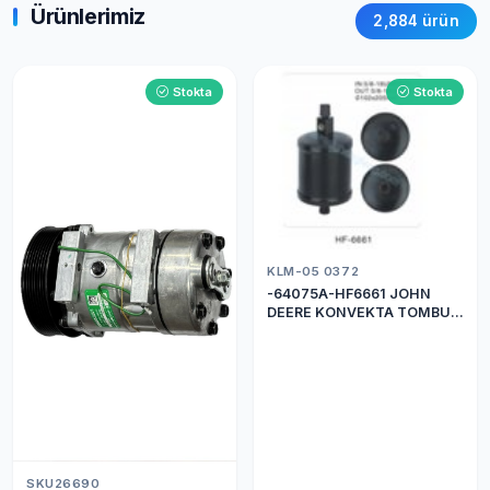
Ürünlerimiz
2,884 ürün
Stokta
Stokta
KLM-05 0372
-64075A-HF6661 JOHN
DEERE KONVEKTA TOMBUL
DRİER
SKU26690