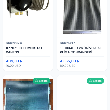
SKU22376
SKU25217
077B7100 TERMOSTAT
1000X400X26 ÜNİVERSAL
DANFOS
KLİMA CONDANSERİ
489,33 ₺
4.355,03 ₺
10,00 USD
89,00 USD
Stokta
Stokta