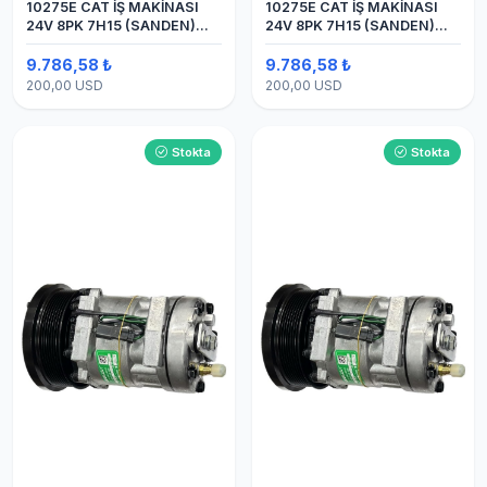
10275E CAT İŞ MAKİNASI
10275E CAT İŞ MAKİNASI
24V 8PK 7H15 (SANDEN)
24V 8PK 7H15 (SANDEN)
BLOK
BLOK SAPLAMALI KLİMA
KOMPRESÖRÜ
9.786,58 ₺
9.786,58 ₺
200,00 USD
200,00 USD
Stokta
Stokta