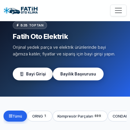
B2B TOPTAN
Fatih Oto Elektrik
Orijinal yedek parça ve elektrik ürünlerinde bayi
ağımıza katılın; fiyatlar ve sipariş için bayi girişi yapın.
Bayi Girişi
Bayilik Başvurusu
Tümü
ORNG
Kompresör Parçaları
CONDAN
1
699