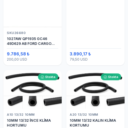
SKU26680
1027AW QP1935 GC46
49D629 AB FORD CARGO
24V 8PK ÜSTTEN ÇIKIŞ
4142 (SANDEN) KLİMA
9.786,58 ₺
3.890,17 ₺
KOMPRESÖRÜ 7H15
200,00 USD
79,50 USD
Stokta
Stokta
A10 13/32 10MM
A20 13/32 10MM
10MM 13/32 İNCE KLİMA
10MM 13/32 KALIN KLİMA
HORTUMU
KORTUMU