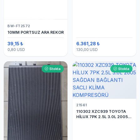
BW-FT2572
10MM PORTSUZ ARA REKOR
39,15 ₺
6.361,28 ₺
0,80 USD
130,00 USD
Stokta
Stokta
21561
110302 XZC939 TOYOTA
HİLUX 7PK 2.5L 3.0L 2005
SAĞDAN BAĞLANTI SACLI
KLİMA KOMPRESÖRÜ