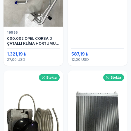
19586
000.002 OPEL CORSA D
ÇATALLI KLİMA HORTUMU
(OEM:1320335)
1.321,19 ₺
587,19 ₺
27,00 USD
12,00 USD
Stokta
Stokta