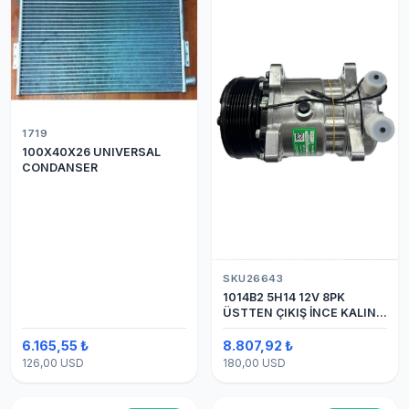
1719
100X40X26 UNIVERSAL
CONDANSER
SKU26643
1014B2 5H14 12V 8PK
ÜSTTEN ÇIKIŞ İNCE KALIN
(SANDEN) KLİMA
KOMPESÖRÜ
6.165,55 ₺
8.807,92 ₺
126,00 USD
180,00 USD