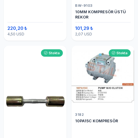
BW-9103
10MM KOMPRESÖR ÜSTÜ
REKOR
220,20 ₺
101,29 ₺
4,50 USD
2,07 USD
Stokta
Stokta
3182
10PA15C KOMPRESÖR