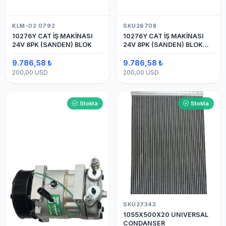
KLM-02 0792
SKU26708
10276Y CAT İŞ MAKİNASI
10276Y CAT İŞ MAKİNASI
24V 8PK (SANDEN) BLOK
24V 8PK (SANDEN) BLOK
SAPLAMALI KLİMA
KOMPRESÖRÜ 7H15
9.786,58 ₺
9.786,58 ₺
200,00 USD
200,00 USD
Stokta
Stokta
SKU27343
1055X500X20 UNIVERSAL
CONDANSER