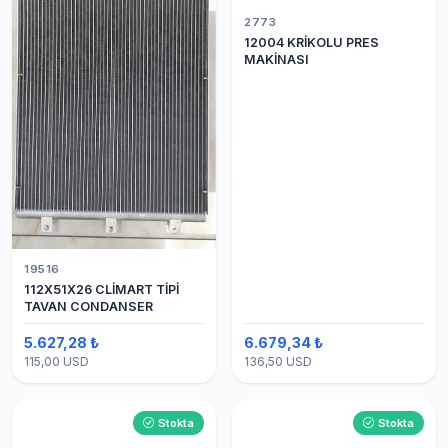
2773
12004 KRİKOLU PRES
MAKİNASI
19516
112X51X26 CLİMART TİPİ
TAVAN CONDANSER
5.627,28 ₺
6.679,34 ₺
115,00 USD
136,50 USD
Stokta
Stokta