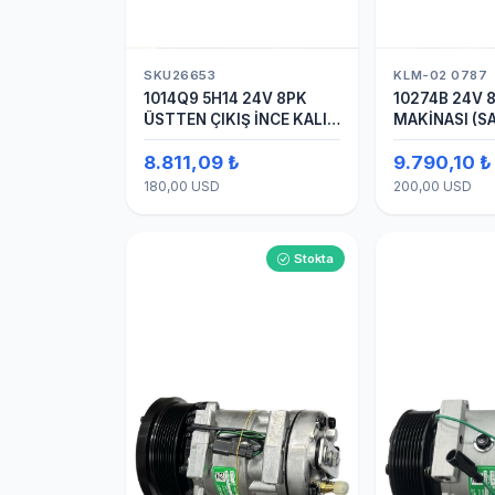
SKU26653
KLM-02 0787
1014Q9 5H14 24V 8PK
10274B 24V 8
ÜSTTEN ÇIKIŞ İNCE KALIN
MAKİNASI (S
(SANDEN) KLİMA
8.811,09 ₺
9.790,10 ₺
KOMPRESÖRÜ
KOMPRESÖR
180,00 USD
200,00 USD
Stokta