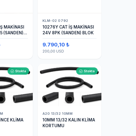
KLM-02 0792
İŞ MAKİNASI
10276Y CAT İŞ MAKİNASI
5 (SANDEN)
24V 8PK (SANDEN) BLOK
MALI KLİMA
₺
9.790,10 ₺
RÜ
200,00 USD
Stokta
Stokta
MM
A20 13/32 10MM
İNCE KLİMA
10MM 13/32 KALIN KLİMA
KORTUMU