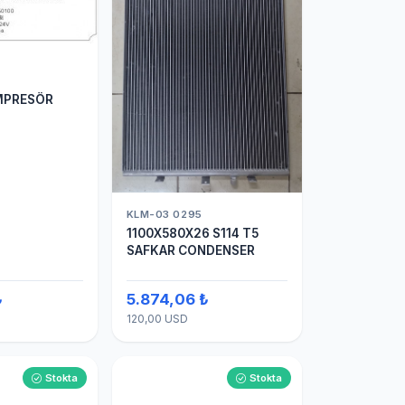
MPRESÖR
KLM-03 0295
1100X580X26 S114 T5
SAFKAR CONDENSER
₺
5.874,06 ₺
120,00 USD
Stokta
Stokta