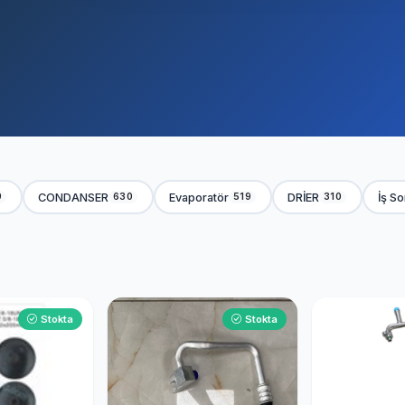
CONDANSER
Evaporatör
DRİER
İş S
9
630
519
310
Stokta
Stokta