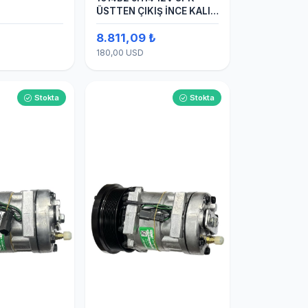
ÜSTTEN ÇIKIŞ İNCE KALIN
(SANDEN) KLİMA
8.811,09 ₺
KOMPESÖRÜ
180,00 USD
Stokta
Stokta