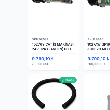
SKU26708
SKU26680
10276Y CAT İŞ MAKİNASI
1027AW QP1
24V 8PK (SANDEN) BLOK
49D629 AB 
SAPLAMALI KLİMA
24V 8PK ÜST
9.790,10 ₺
9.790,10 ₺
KOMPRESÖRÜ 7H15
4142 (SANDE
KOMPRESÖRÜ
200,00 USD
200,00 USD
Stokta