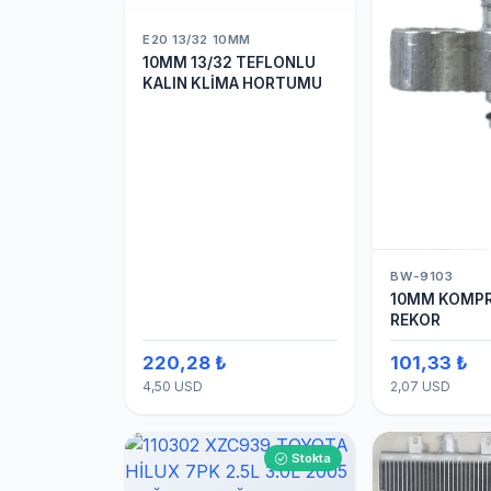
E20 13/32 10MM
10MM 13/32 TEFLONLU
KALIN KLİMA HORTUMU
BW-9103
10MM KOMPR
REKOR
220,28 ₺
101,33 ₺
4,50 USD
2,07 USD
Stokta