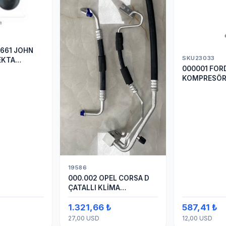
661 JOHN
SKU23033
EKTA
000001 FORD
ER
KOMPRESÖR
ARASI HOR
19586
000.002 OPEL CORSA D
ÇATALLI KLİMA
HORTUMU
1.321,66 ₺
587,41 ₺
(OEM:1320335)
27,00 USD
12,00 USD