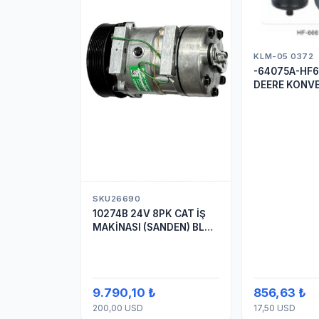
KLM-05 0372
-64075A-HF6
DEERE KONV
TOMBUL DRİ
SKU26690
10274B 24V 8PK CAT İŞ
MAKİNASI (SANDEN) BLOK
SAPLAMALI KLİMA
KOMPRESÖRÜ 7H15
9.790,10 ₺
856,63 ₺
200,00 USD
17,50 USD