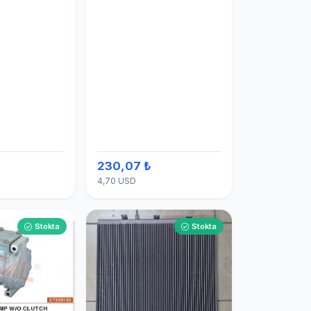
230,07 ₺
4,70 USD
Stokta
Stokta