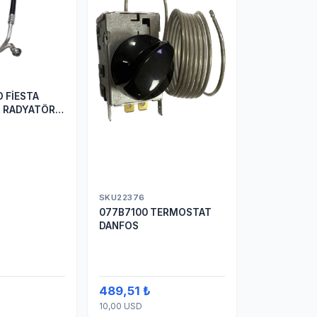
 FİESTA
 RADYATÖR
TUM
SKU22376
077B7100 TERMOSTAT
DANFOS
489,51 ₺
10,00 USD