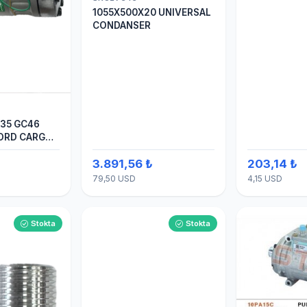
1055X500X20 UNIVERSAL
CONDANSER
935 GC46
FORD CARGO
TEN ÇIKIŞ
3.891,56 ₺
203,14 ₺
N) KLİMA
 7H15
79,50 USD
4,15 USD
Stokta
Stokta