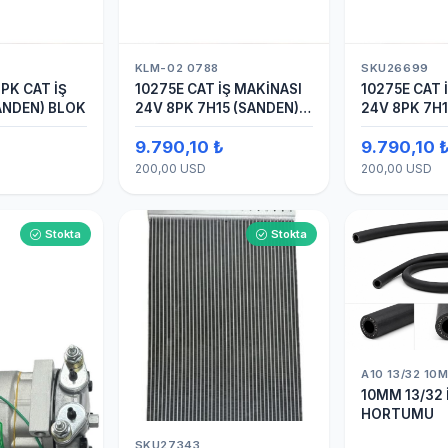
KLM-02 0788
SKU26699
PK CAT İŞ
10275E CAT İŞ MAKİNASI
10275E CAT 
ANDEN) BLOK
24V 8PK 7H15 (SANDEN)
24V 8PK 7H1
BLOK
BLOK SAPLA
9.790,10 ₺
9.790,10 
KOMPRESÖ
200,00 USD
200,00 USD
Stokta
Stokta
A10 13/32 10
10MM 13/32 
HORTUMU
SKU27343