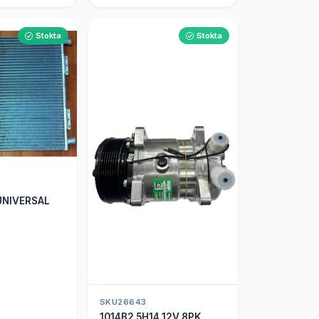
Stokta
Stokta
UNIVERSAL
SKU26643
1014B2 5H14 12V 8PK