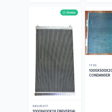
Stokta
1720
1000X500X2
CONDANSER
SKU25217
1000X400X26 ÜNİVERSAL