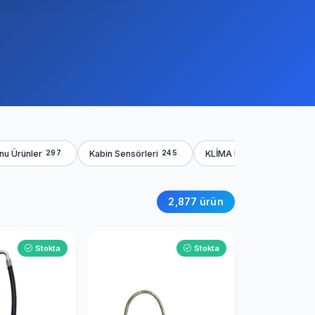
onu Ürünler
Kabin Sensörleri
KLİMA HORTUMLARI
297
245
248
2,877 ürün
Stokta
Stokta