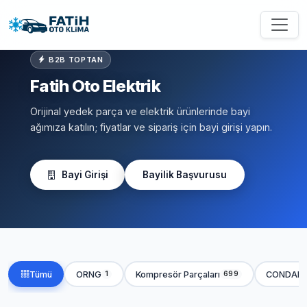
B2B TOPTAN
Fatih Oto Elektrik
Orijinal yedek parça ve elektrik ürünlerinde bayi
ağımıza katılın; fiyatlar ve sipariş için bayi girişi yapın.
Bayi Girişi
Bayilik Başvurusu
Tümü
ORNG
Kompresör Parçaları
CONDAN
1
699