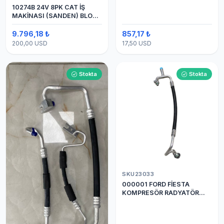
10274B 24V 8PK CAT İŞ
MAKİNASI (SANDEN) BLOK
SAPLAMALI KLİMA
KOMPRESÖRÜ 7H15
9.796,18 ₺
857,17 ₺
200,00 USD
17,50 USD
Stokta
Stokta
SKU23033
000001 FORD FİESTA
KOMPRESÖR RADYATÖR
ARASI HORTUM