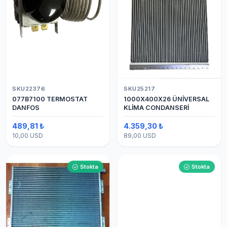
SKU22376
SKU25217
077B7100 TERMOSTAT
1000X400X26 ÜNİVERSAL
DANFOS
KLİMA CONDANSERİ
489,81 ₺
4.359,30 ₺
10,00 USD
89,00 USD
Stokta
Stokta