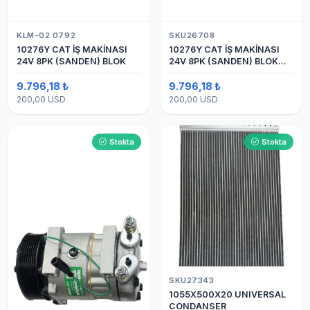
KLM-02 0792
SKU26708
10276Y CAT İŞ MAKİNASI
10276Y CAT İŞ MAKİNASI
24V 8PK (SANDEN) BLOK
24V 8PK (SANDEN) BLOK
SAPLAMALI KLİMA
KOMPRESÖRÜ 7H15
9.796,18 ₺
9.796,18 ₺
200,00 USD
200,00 USD
Stokta
Stokta
SKU27343
1055X500X20 UNIVERSAL
CONDANSER