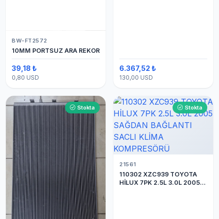
BW-FT2572
10MM PORTSUZ ARA REKOR
39,18 ₺
6.367,52 ₺
0,80 USD
130,00 USD
Stokta
Stokta
21561
110302 XZC939 TOYOTA
HİLUX 7PK 2.5L 3.0L 2005
SAĞDAN BAĞLANTI SACLI
KLİMA KOMPRESÖRÜ