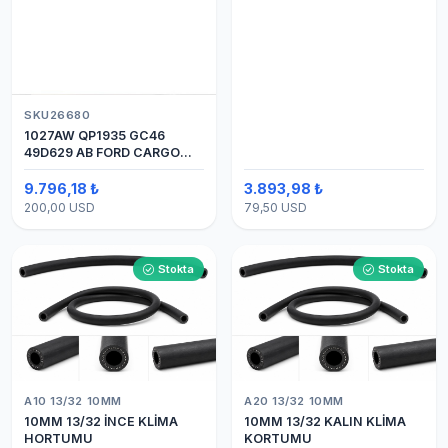
SKU26680
1027AW QP1935 GC46
49D629 AB FORD CARGO
24V 8PK ÜSTTEN ÇIKIŞ
4142 (SANDEN) KLİMA
9.796,18 ₺
3.893,98 ₺
KOMPRESÖRÜ 7H15
200,00 USD
79,50 USD
Stokta
Stokta
A10 13/32 10MM
A20 13/32 10MM
10MM 13/32 İNCE KLİMA
10MM 13/32 KALIN KLİMA
HORTUMU
KORTUMU