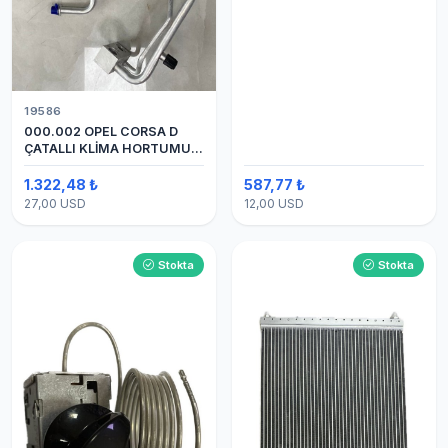
19586
000.002 OPEL CORSA D
ÇATALLI KLİMA HORTUMU
(OEM:1320335)
1.322,48 ₺
587,77 ₺
27,00 USD
12,00 USD
Stokta
Stokta