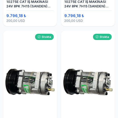
10275E CAT İŞ MAKİNASI
10275E CAT İŞ MAKİNASI
24V 8PK 7H15 (SANDEN)
24V 8PK 7H15 (SANDEN)
BLOK
BLOK SAPLAMALI KLİMA
KOMPRESÖRÜ
9.796,18 ₺
9.796,18 ₺
200,00 USD
200,00 USD
Stokta
Stokta