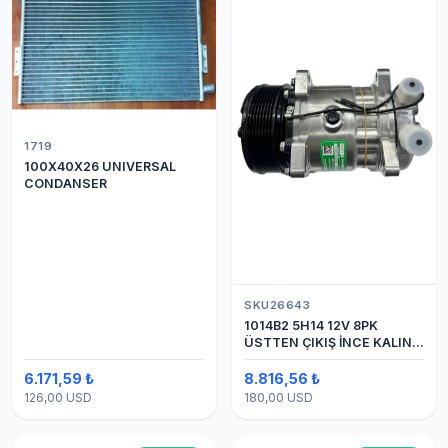
1719
100X40X26 UNIVERSAL
CONDANSER
SKU26643
1014B2 5H14 12V 8PK
ÜSTTEN ÇIKIŞ İNCE KALIN
(SANDEN) KLİMA
KOMPESÖRÜ
6.171,59 ₺
8.816,56 ₺
126,00 USD
180,00 USD