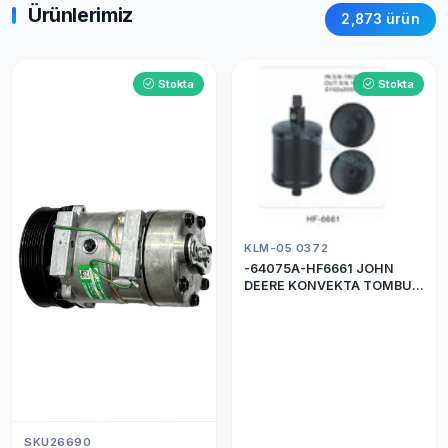
Ürünlerimiz
2,873 ürün
Stokta
Stokta
KLM-05 0372
-64075A-HF6661 JOHN
DEERE KONVEKTA TOMBUL
DRİER
SKU26690