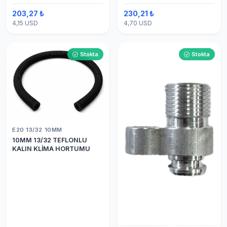
203,27 ₺
230,21 ₺
4,15 USD
4,70 USD
Stokta
Stokta
E20 13/32 10MM
10MM 13/32 TEFLONLU
KALIN KLİMA HORTUMU