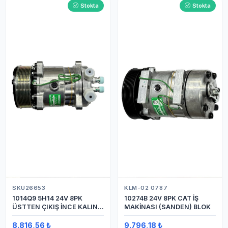
Stokta
Stokta
SKU26653
KLM-02 0787
1014Q9 5H14 24V 8PK
10274B 24V 8PK CAT İŞ
ÜSTTEN ÇIKIŞ İNCE KALIN
MAKİNASI (SANDEN) BLOK
(SANDEN) KLİMA
KOMPRESÖRÜ KOMPRESÖR
8.816,56 ₺
9.796,18 ₺