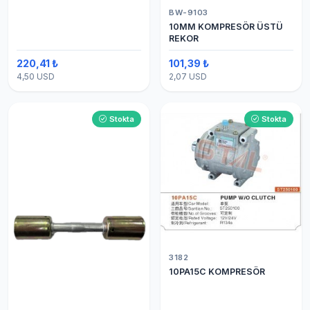
BW-9103
10MM KOMPRESÖR ÜSTÜ
REKOR
220,41 ₺
101,39 ₺
4,50 USD
2,07 USD
Stokta
Stokta
3182
10PA15C KOMPRESÖR