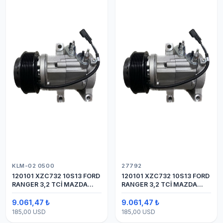
KLM-02 0500
27792
120101 XZC732 10S13 FORD
120101 XZC732 10S13 FORD
RANGER 3,2 TCİ MAZDA
RANGER 3,2 TCİ MAZDA
Y.M.
Y.M. KOMPRESÖR 7PK 12V
9.061,47 ₺
9.061,47 ₺
185,00 USD
185,00 USD