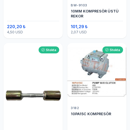
BW-9103
10MM KOMPRESÖR ÜSTÜ
REKOR
220,20 ₺
101,29 ₺
4,50 USD
2,07 USD
Stokta
Stokta
3182
10PA15C KOMPRESÖR