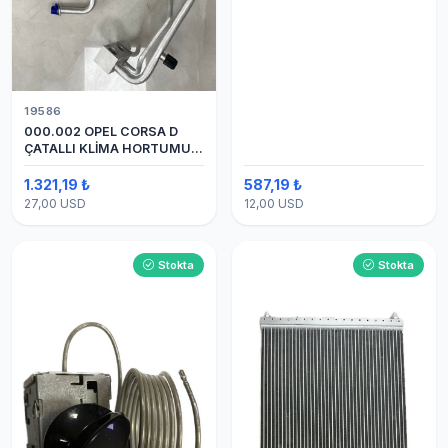
19586
000.002 OPEL CORSA D
ÇATALLI KLİMA HORTUMU
(OEM:1320335)
1.321,19 ₺
587,19 ₺
27,00 USD
12,00 USD
Stokta
Stokta