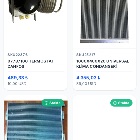
SKU22376
SKU25217
077B7100 TERMOSTAT
1000X400X26 ÜNİVERSAL
DANFOS
KLİMA CONDANSERİ
489,33 ₺
4.355,03 ₺
10,00 USD
89,00 USD
Stokta
Stokta