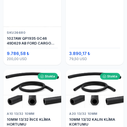
SKU26680
1027AW QP1935 GC46
49D629 AB FORD CARGO
24V 8PK ÜSTTEN ÇIKIŞ
4142 (SANDEN) KLİMA
9.786,58 ₺
3.890,17 ₺
KOMPRESÖRÜ 7H15
200,00 USD
79,50 USD
Stokta
Stokta
A10 13/32 10MM
A20 13/32 10MM
10MM 13/32 İNCE KLİMA
10MM 13/32 KALIN KLİMA
HORTUMU
KORTUMU