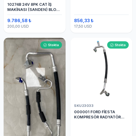
10274B 24V 8PK CAT İŞ
MAKİNASI (SANDEN) BLOK
SAPLAMALI KLİMA
KOMPRESÖRÜ 7H15
9.786,58 ₺
856,33 ₺
200,00 USD
17,50 USD
Stokta
Stokta
SKU23033
000001 FORD FİESTA
KOMPRESÖR RADYATÖR
ARASI HORTUM