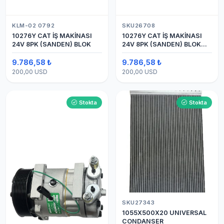
KLM-02 0792
SKU26708
10276Y CAT İŞ MAKİNASI
10276Y CAT İŞ MAKİNASI
24V 8PK (SANDEN) BLOK
24V 8PK (SANDEN) BLOK
SAPLAMALI KLİMA
KOMPRESÖRÜ 7H15
9.786,58 ₺
9.786,58 ₺
200,00 USD
200,00 USD
Stokta
Stokta
SKU27343
1055X500X20 UNIVERSAL
CONDANSER