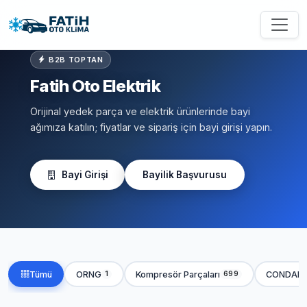
B2B TOPTAN
Fatih Oto Elektrik
Orijinal yedek parça ve elektrik ürünlerinde bayi
ağımıza katılın; fiyatlar ve sipariş için bayi girişi yapın.
Bayi Girişi
Bayilik Başvurusu
Tümü
ORNG
Kompresör Parçaları
CONDAN
1
699