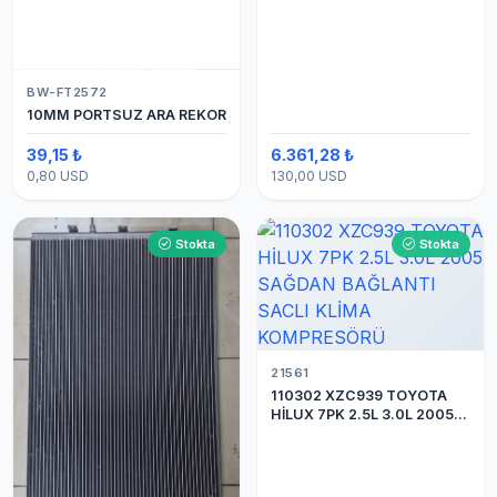
BW-FT2572
10MM PORTSUZ ARA REKOR
39,15 ₺
6.361,28 ₺
0,80 USD
130,00 USD
Stokta
Stokta
21561
110302 XZC939 TOYOTA
HİLUX 7PK 2.5L 3.0L 2005
SAĞDAN BAĞLANTI SACLI
KLİMA KOMPRESÖRÜ