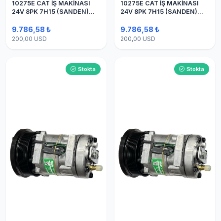
10275E CAT İŞ MAKİNASI
10275E CAT İŞ MAKİNASI
24V 8PK 7H15 (SANDEN)
24V 8PK 7H15 (SANDEN)
BLOK
BLOK SAPLAMALI KLİMA
KOMPRESÖRÜ
9.786,58 ₺
9.786,58 ₺
200,00 USD
200,00 USD
Stokta
Stokta