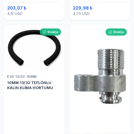
203,07 ₺
229,98 ₺
4,15 USD
4,70 USD
Stokta
Stokta
E20 13/32 10MM
10MM 13/32 TEFLONLU
KALIN KLİMA HORTUMU