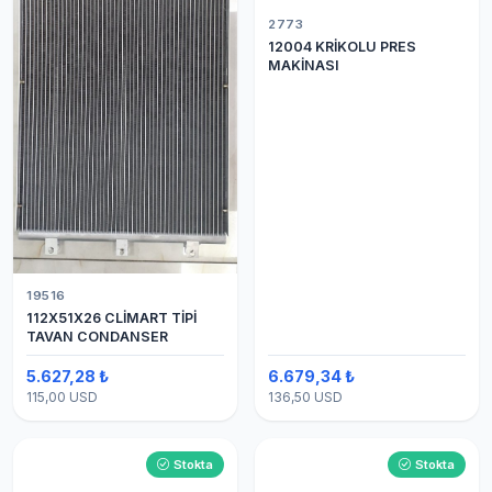
2773
12004 KRİKOLU PRES
MAKİNASI
19516
112X51X26 CLİMART TİPİ
TAVAN CONDANSER
5.627,28 ₺
6.679,34 ₺
115,00 USD
136,50 USD
Stokta
Stokta