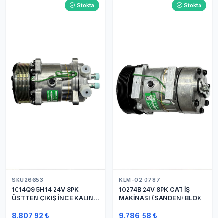
Stokta
Stokta
SKU26653
KLM-02 0787
1014Q9 5H14 24V 8PK
10274B 24V 8PK CAT İŞ
ÜSTTEN ÇIKIŞ İNCE KALIN
MAKİNASI (SANDEN) BLOK
(SANDEN) KLİMA
KOMPRESÖRÜ KOMPRESÖR
8.807,92 ₺
9.786,58 ₺