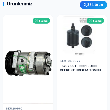
Ürünlerimiz
2,884 ürün
Stokta
Stokta
KLM-05 0372
-64075A-HF6661 JOHN
DEERE KONVEKTA TOMBUL
DRİER
SKU26690