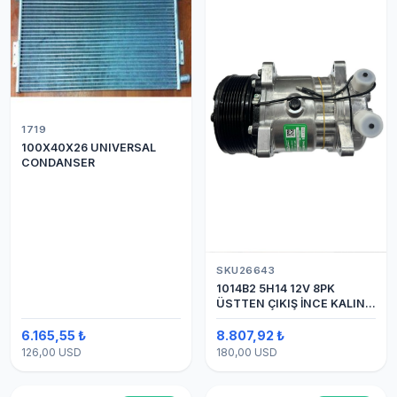
1719
100X40X26 UNIVERSAL
CONDANSER
SKU26643
1014B2 5H14 12V 8PK
ÜSTTEN ÇIKIŞ İNCE KALIN
(SANDEN) KLİMA
KOMPESÖRÜ
6.165,55 ₺
8.807,92 ₺
126,00 USD
180,00 USD