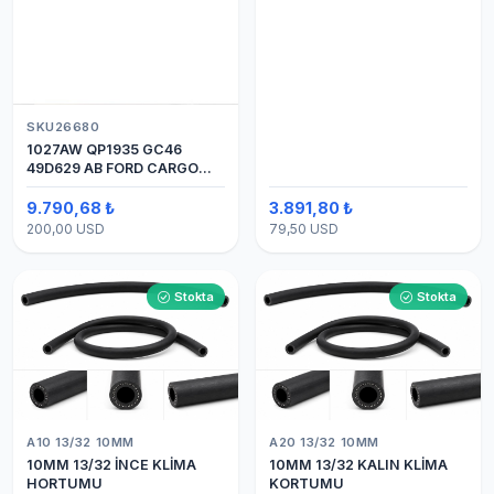
SKU26680
1027AW QP1935 GC46
49D629 AB FORD CARGO
24V 8PK ÜSTTEN ÇIKIŞ
4142 (SANDEN) KLİMA
9.790,68 ₺
3.891,80 ₺
KOMPRESÖRÜ 7H15
200,00 USD
79,50 USD
Stokta
Stokta
A10 13/32 10MM
A20 13/32 10MM
10MM 13/32 İNCE KLİMA
10MM 13/32 KALIN KLİMA
HORTUMU
KORTUMU