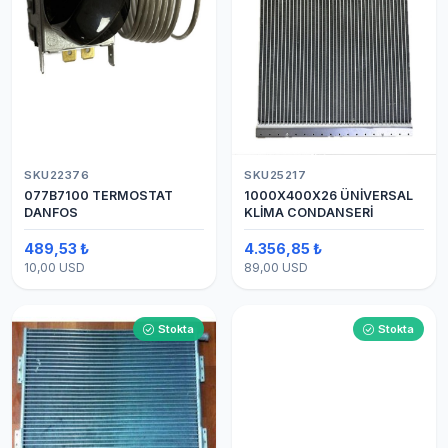
SKU22376
SKU25217
077B7100 TERMOSTAT
1000X400X26 ÜNİVERSAL
DANFOS
KLİMA CONDANSERİ
489,53 ₺
4.356,85 ₺
10,00 USD
89,00 USD
Stokta
Stokta