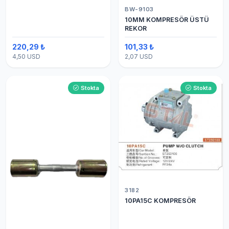
BW-9103
10MM KOMPRESÖR ÜSTÜ
REKOR
220,29 ₺
101,33 ₺
4,50 USD
2,07 USD
Stokta
Stokta
3182
10PA15C KOMPRESÖR