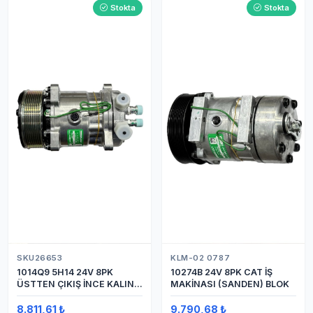
Stokta
Stokta
SKU26653
KLM-02 0787
1014Q9 5H14 24V 8PK
10274B 24V 8PK CAT İŞ
ÜSTTEN ÇIKIŞ İNCE KALIN
MAKİNASI (SANDEN) BLOK
(SANDEN) KLİMA
KOMPRESÖRÜ KOMPRESÖR
8.811,61 ₺
9.790,68 ₺