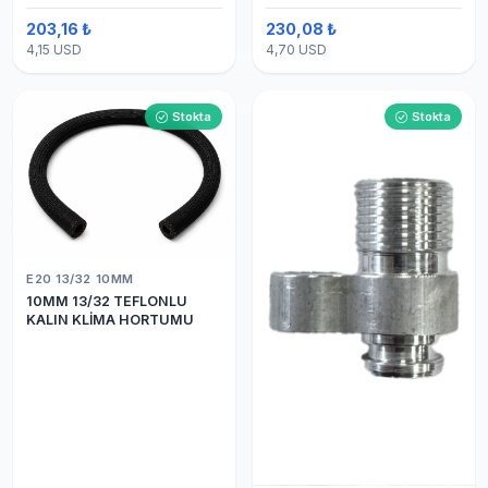
203,16 ₺
230,08 ₺
4,15 USD
4,70 USD
Stokta
Stokta
E20 13/32 10MM
10MM 13/32 TEFLONLU
KALIN KLİMA HORTUMU