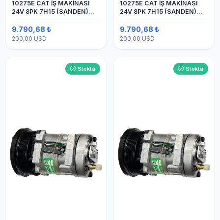
10275E CAT İŞ MAKİNASI
10275E CAT İŞ MAKİNASI
24V 8PK 7H15 (SANDEN)
24V 8PK 7H15 (SANDEN)
BLOK
BLOK SAPLAMALI KLİMA
KOMPRESÖRÜ
9.790,68 ₺
9.790,68 ₺
200,00 USD
200,00 USD
Stokta
Stokta