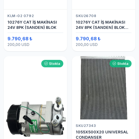
KLM-02 0792
SKU26708
10276Y CAT İŞ MAKİNASI
10276Y CAT İŞ MAKİNASI
24V 8PK (SANDEN) BLOK
24V 8PK (SANDEN) BLOK
SAPLAMALI KLİMA
KOMPRESÖRÜ 7H15
9.790,68 ₺
9.790,68 ₺
200,00 USD
200,00 USD
Stokta
Stokta
SKU27343
1055X500X20 UNIVERSAL
CONDANSER