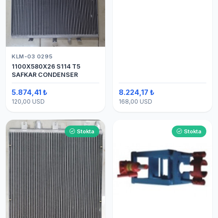
KLM-03 0295
1100X580X26 S114 T5
SAFKAR CONDENSER
5.874,41 ₺
8.224,17 ₺
120,00 USD
168,00 USD
Stokta
Stokta