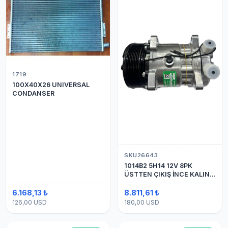
1719
100X40X26 UNIVERSAL
CONDANSER
SKU26643
1014B2 5H14 12V 8PK
ÜSTTEN ÇIKIŞ İNCE KALIN
(SANDEN) KLİMA
KOMPESÖRÜ
6.168,13 ₺
8.811,61 ₺
126,00 USD
180,00 USD