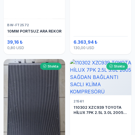
BW-FT2572
10MM PORTSUZ ARA REKOR
39,16 ₺
6.363,94 ₺
0,80 USD
130,00 USD
Stokta
Stokta
21561
110302 XZC939 TOYOTA
HİLUX 7PK 2.5L 3.0L 2005
SAĞDAN BAĞLANTI SACLI
KLİMA KOMPRESÖRÜ