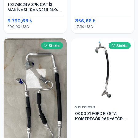
10274B 24V 8PK CAT İŞ
MAKİNASI (SANDEN) BLOK
SAPLAMALI KLİMA
KOMPRESÖRÜ 7H15
9.790,68 ₺
856,68 ₺
200,00 USD
17,50 USD
Stokta
Stokta
SKU23033
000001 FORD FİESTA
KOMPRESÖR RADYATÖR
ARASI HORTUM