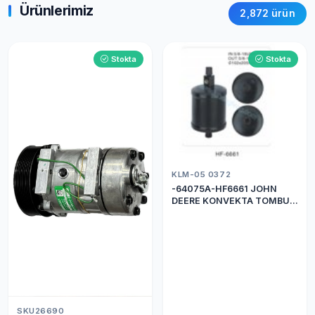
Ürünlerimiz
2,872 ürün
Stokta
Stokta
KLM-05 0372
-64075A-HF6661 JOHN
DEERE KONVEKTA TOMBUL
DRİER
SKU26690