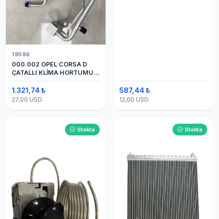
19586
000.002 OPEL CORSA D
ÇATALLI KLİMA HORTUMU
(OEM:1320335)
1.321,74 ₺
587,44 ₺
27,00 USD
12,00 USD
Stokta
Stokta