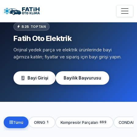
B2B TOPTAN
Fatih Oto Elektrik
Orijinal yedek parça ve elektrik ürünlerinde bayi
ağımıza katılın; fiyatlar ve sipariş için bayi girişi yapın.
Bayi Girişi
Bayilik Başvurusu
Tümü
ORNG
Kompresör Parçaları
CONDAN
1
699