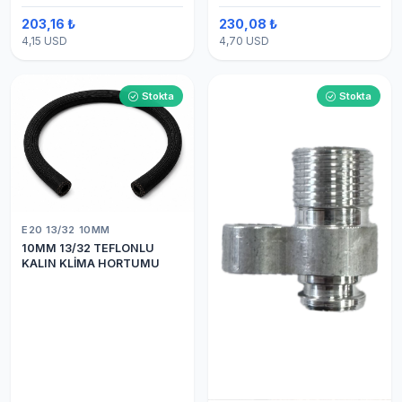
203,16 ₺
230,08 ₺
4,15 USD
4,70 USD
Stokta
Stokta
E20 13/32 10MM
10MM 13/32 TEFLONLU
KALIN KLİMA HORTUMU