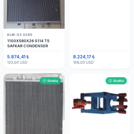
KLM-03 0295
1100X580X26 S114 T5
SAFKAR CONDENSER
5.874,41 ₺
8.224,17 ₺
120,00 USD
168,00 USD
Stokta
Stokta