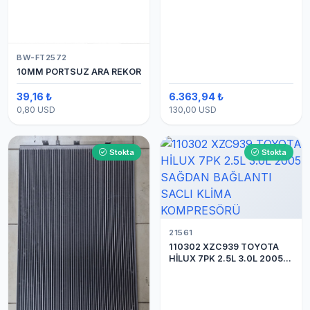
BW-FT2572
10MM PORTSUZ ARA REKOR
39,16 ₺
6.363,94 ₺
0,80 USD
130,00 USD
Stokta
Stokta
21561
110302 XZC939 TOYOTA
HİLUX 7PK 2.5L 3.0L 2005
SAĞDAN BAĞLANTI SACLI
KLİMA KOMPRESÖRÜ