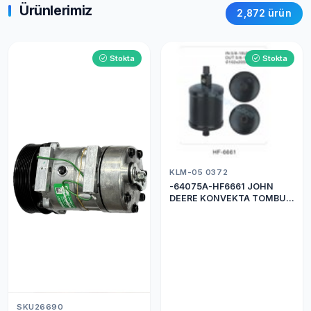
Ürünlerimiz
2,872 ürün
Stokta
Stokta
KLM-05 0372
-64075A-HF6661 JOHN
DEERE KONVEKTA TOMBUL
DRİER
SKU26690