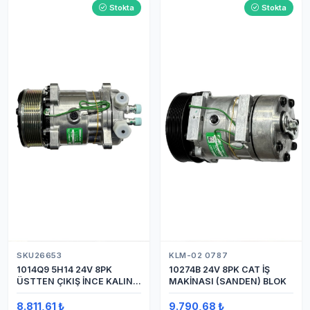
Stokta
Stokta
SKU26653
KLM-02 0787
1014Q9 5H14 24V 8PK
10274B 24V 8PK CAT İŞ
ÜSTTEN ÇIKIŞ İNCE KALIN
MAKİNASI (SANDEN) BLOK
(SANDEN) KLİMA
KOMPRESÖRÜ KOMPRESÖR
8.811,61 ₺
9.790,68 ₺