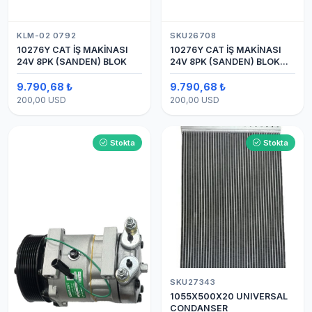
KLM-02 0792
SKU26708
10276Y CAT İŞ MAKİNASI
10276Y CAT İŞ MAKİNASI
24V 8PK (SANDEN) BLOK
24V 8PK (SANDEN) BLOK
SAPLAMALI KLİMA
KOMPRESÖRÜ 7H15
9.790,68 ₺
9.790,68 ₺
200,00 USD
200,00 USD
Stokta
Stokta
SKU27343
1055X500X20 UNIVERSAL
CONDANSER