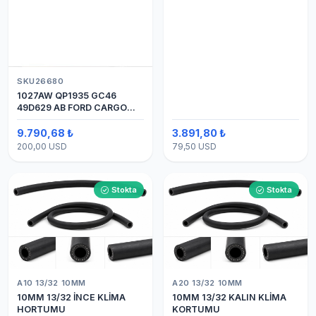
SKU26680
1027AW QP1935 GC46
49D629 AB FORD CARGO
24V 8PK ÜSTTEN ÇIKIŞ
4142 (SANDEN) KLİMA
9.790,68 ₺
3.891,80 ₺
KOMPRESÖRÜ 7H15
200,00 USD
79,50 USD
Stokta
Stokta
A10 13/32 10MM
A20 13/32 10MM
10MM 13/32 İNCE KLİMA
10MM 13/32 KALIN KLİMA
HORTUMU
KORTUMU