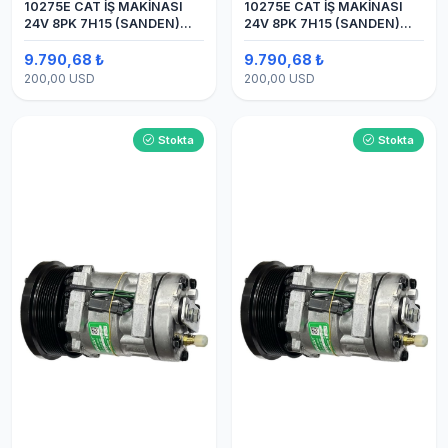
10275E CAT İŞ MAKİNASI
10275E CAT İŞ MAKİNASI
24V 8PK 7H15 (SANDEN)
24V 8PK 7H15 (SANDEN)
BLOK
BLOK SAPLAMALI KLİMA
KOMPRESÖRÜ
9.790,68 ₺
9.790,68 ₺
200,00 USD
200,00 USD
Stokta
Stokta