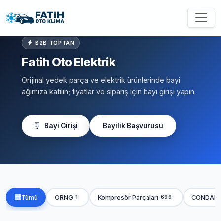
B2B TOPTAN
Fatih Oto Elektrik
Orijinal yedek parça ve elektrik ürünlerinde bayi
ağımıza katılın; fiyatlar ve sipariş için bayi girişi yapın.
Bayi Girişi
Bayilik Başvurusu
Tümü
ORNG
Kompresör Parçaları
CONDAN
1
699