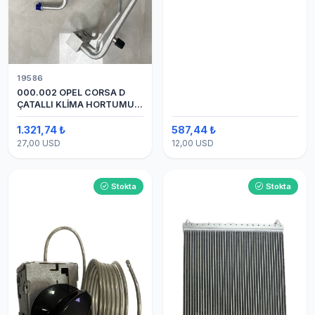
19586
000.002 OPEL CORSA D
ÇATALLI KLİMA HORTUMU
(OEM:1320335)
1.321,74 ₺
587,44 ₺
27,00 USD
12,00 USD
Stokta
Stokta