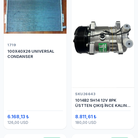
1719
100X40X26 UNIVERSAL
CONDANSER
SKU26643
1014B2 5H14 12V 8PK
ÜSTTEN ÇIKIŞ İNCE KALIN
(SANDEN) KLİMA
KOMPESÖRÜ
6.168,13 ₺
8.811,61 ₺
126,00 USD
180,00 USD