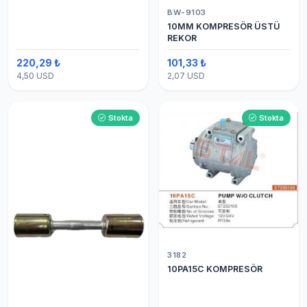
BW-9103
10MM KOMPRESÖR ÜSTÜ
REKOR
220,29 ₺
101,33 ₺
4,50 USD
2,07 USD
Stokta
Stokta
3182
10PA15C KOMPRESÖR