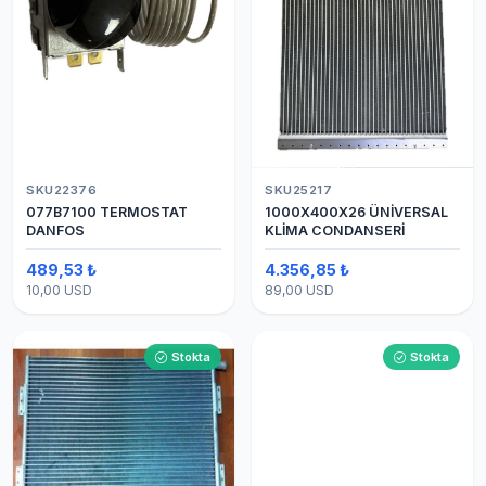
SKU22376
SKU25217
077B7100 TERMOSTAT
1000X400X26 ÜNİVERSAL
DANFOS
KLİMA CONDANSERİ
489,53 ₺
4.356,85 ₺
10,00 USD
89,00 USD
Stokta
Stokta