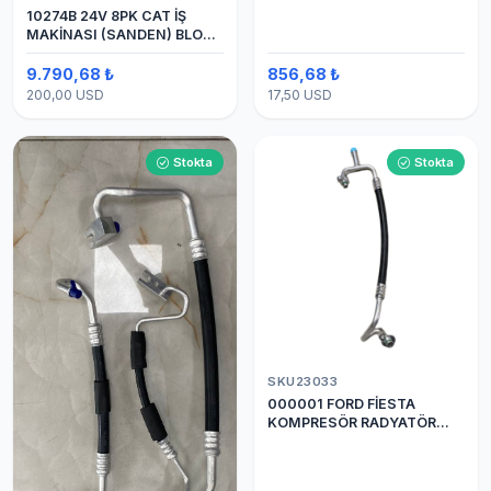
10274B 24V 8PK CAT İŞ
MAKİNASI (SANDEN) BLOK
SAPLAMALI KLİMA
KOMPRESÖRÜ 7H15
9.790,68 ₺
856,68 ₺
200,00 USD
17,50 USD
Stokta
Stokta
SKU23033
000001 FORD FİESTA
KOMPRESÖR RADYATÖR
ARASI HORTUM