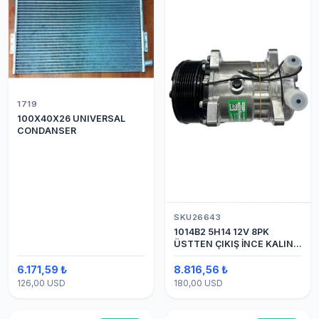
1719
100X40X26 UNIVERSAL
CONDANSER
SKU26643
1014B2 5H14 12V 8PK
ÜSTTEN ÇIKIŞ İNCE KALIN
(SANDEN) KLİMA
KOMPESÖRÜ
6.171,59 ₺
8.816,56 ₺
126,00 USD
180,00 USD