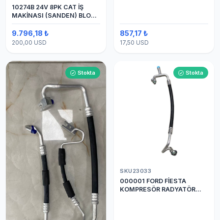
10274B 24V 8PK CAT İŞ
MAKİNASI (SANDEN) BLOK
SAPLAMALI KLİMA
KOMPRESÖRÜ 7H15
9.796,18 ₺
857,17 ₺
200,00 USD
17,50 USD
Stokta
Stokta
SKU23033
000001 FORD FİESTA
KOMPRESÖR RADYATÖR
ARASI HORTUM