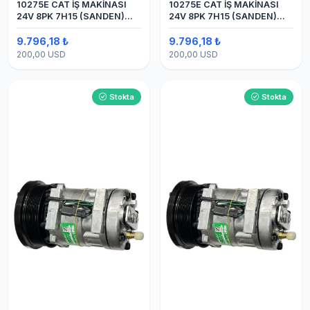
10275E CAT İŞ MAKİNASI
10275E CAT İŞ MAKİNASI
24V 8PK 7H15 (SANDEN)
24V 8PK 7H15 (SANDEN)
BLOK
BLOK SAPLAMALI KLİMA
KOMPRESÖRÜ
9.796,18 ₺
9.796,18 ₺
200,00 USD
200,00 USD
Stokta
Stokta