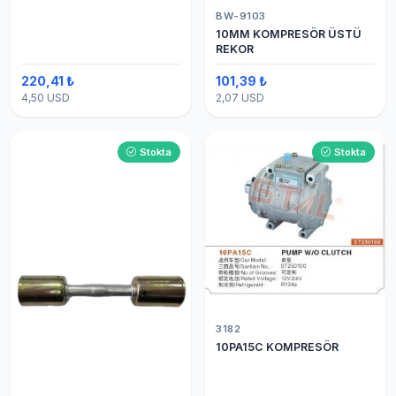
BW-9103
10MM KOMPRESÖR ÜSTÜ
REKOR
220,41 ₺
101,39 ₺
4,50 USD
2,07 USD
Stokta
Stokta
3182
10PA15C KOMPRESÖR