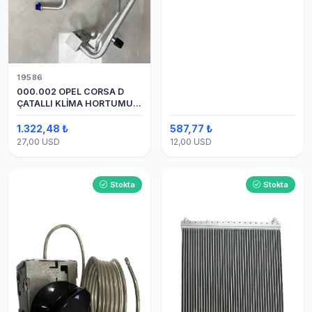
19586
000.002 OPEL CORSA D
ÇATALLI KLİMA HORTUMU
(OEM:1320335)
1.322,48 ₺
587,77 ₺
27,00 USD
12,00 USD
Stokta
Stokta