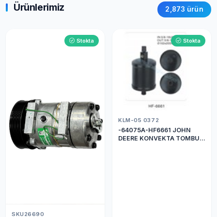
Ürünlerimiz
2,873 ürün
Stokta
Stokta
KLM-05 0372
-64075A-HF6661 JOHN
DEERE KONVEKTA TOMBUL
DRİER
SKU26690