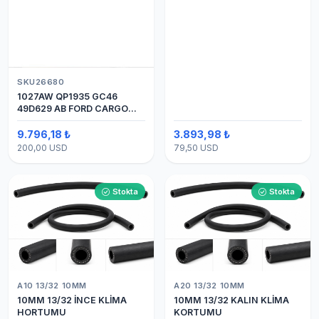
SKU26680
1027AW QP1935 GC46
49D629 AB FORD CARGO
24V 8PK ÜSTTEN ÇIKIŞ
4142 (SANDEN) KLİMA
9.796,18 ₺
3.893,98 ₺
KOMPRESÖRÜ 7H15
200,00 USD
79,50 USD
Stokta
Stokta
A10 13/32 10MM
A20 13/32 10MM
10MM 13/32 İNCE KLİMA
10MM 13/32 KALIN KLİMA
HORTUMU
KORTUMU