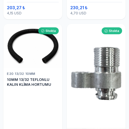
203,27 ₺
230,21 ₺
4,15 USD
4,70 USD
Stokta
Stokta
E20 13/32 10MM
10MM 13/32 TEFLONLU
KALIN KLİMA HORTUMU