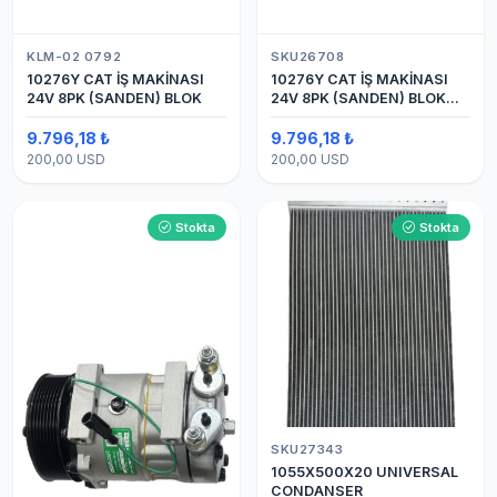
KLM-02 0792
SKU26708
10276Y CAT İŞ MAKİNASI
10276Y CAT İŞ MAKİNASI
24V 8PK (SANDEN) BLOK
24V 8PK (SANDEN) BLOK
SAPLAMALI KLİMA
KOMPRESÖRÜ 7H15
9.796,18 ₺
9.796,18 ₺
200,00 USD
200,00 USD
Stokta
Stokta
SKU27343
1055X500X20 UNIVERSAL
CONDANSER