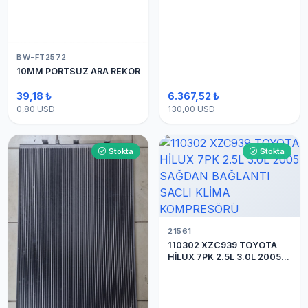
BW-FT2572
10MM PORTSUZ ARA REKOR
39,18 ₺
6.367,52 ₺
0,80 USD
130,00 USD
Stokta
Stokta
21561
110302 XZC939 TOYOTA
HİLUX 7PK 2.5L 3.0L 2005
SAĞDAN BAĞLANTI SACLI
KLİMA KOMPRESÖRÜ