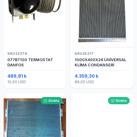
SKU22376
SKU25217
077B7100 TERMOSTAT
1000X400X26 ÜNİVERSAL
DANFOS
KLİMA CONDANSERİ
489,81 ₺
4.359,30 ₺
10,00 USD
89,00 USD
Stokta
Stokta