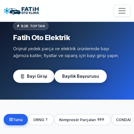
B2B TOPTAN
Fatih Oto Elektrik
Orijinal yedek parça ve elektrik ürünlerinde bayi
ağımıza katılın; fiyatlar ve sipariş için bayi girişi yapın.
Bayi Girişi
Bayilik Başvurusu
Tümü
ORNG
Kompresör Parçaları
CONDAN
1
699