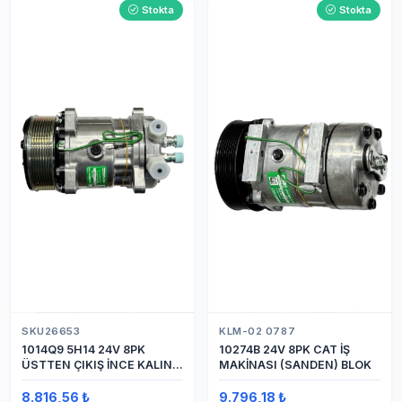
Stokta
Stokta
SKU26653
KLM-02 0787
1014Q9 5H14 24V 8PK
10274B 24V 8PK CAT İŞ
ÜSTTEN ÇIKIŞ İNCE KALIN
MAKİNASI (SANDEN) BLOK
(SANDEN) KLİMA
KOMPRESÖRÜ KOMPRESÖR
8.816,56 ₺
9.796,18 ₺