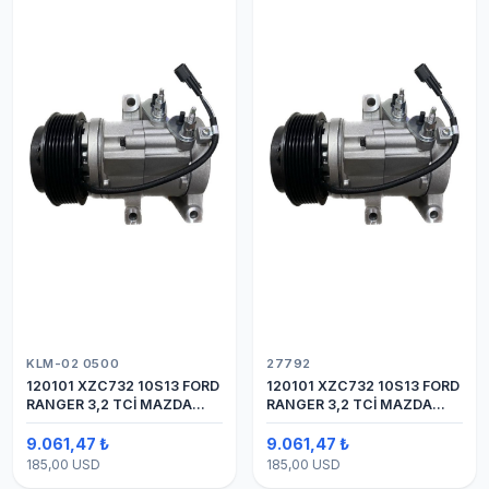
KLM-02 0500
27792
120101 XZC732 10S13 FORD
120101 XZC732 10S13 FORD
RANGER 3,2 TCİ MAZDA
RANGER 3,2 TCİ MAZDA
Y.M.
Y.M. KOMPRESÖR 7PK 12V
9.061,47 ₺
9.061,47 ₺
185,00 USD
185,00 USD