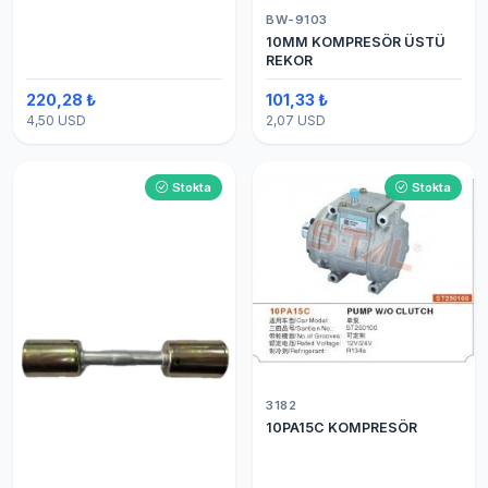
BW-9103
10MM KOMPRESÖR ÜSTÜ
REKOR
220,28 ₺
101,33 ₺
4,50 USD
2,07 USD
Stokta
Stokta
3182
10PA15C KOMPRESÖR