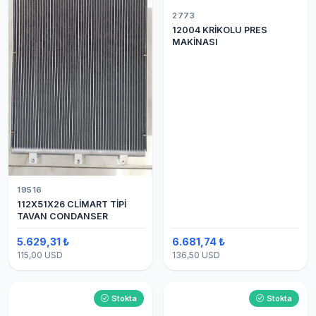
2773
12004 KRİKOLU PRES
MAKİNASI
19516
112X51X26 CLİMART TİPİ
TAVAN CONDANSER
5.629,31 ₺
6.681,74 ₺
115,00 USD
136,50 USD
Stokta
Stokta