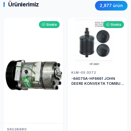
Ürünlerimiz
2,877 ürün
Stokta
Stokta
KLM-05 0372
-64075A-HF6661 JOHN
DEERE KONVEKTA TOMBUL
DRİER
SKU26690