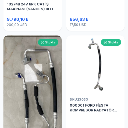
10274B 24V 8PK CAT İŞ
MAKİNASI (SANDEN) BLOK
SAPLAMALI KLİMA
KOMPRESÖRÜ 7H15
9.790,10 ₺
856,63 ₺
200,00 USD
17,50 USD
Stokta
Stokta
SKU23033
000001 FORD FİESTA
KOMPRESÖR RADYATÖR
ARASI HORTUM