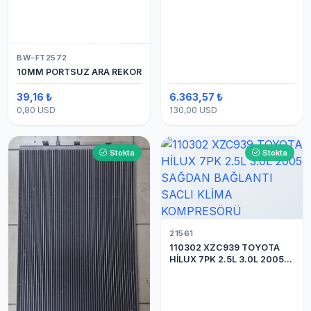
BW-FT2572
10MM PORTSUZ ARA REKOR
39,16 ₺
6.363,57 ₺
0,80 USD
130,00 USD
Stokta
Stokta
21561
110302 XZC939 TOYOTA
HİLUX 7PK 2.5L 3.0L 2005
SAĞDAN BAĞLANTI SACLI
KLİMA KOMPRESÖRÜ