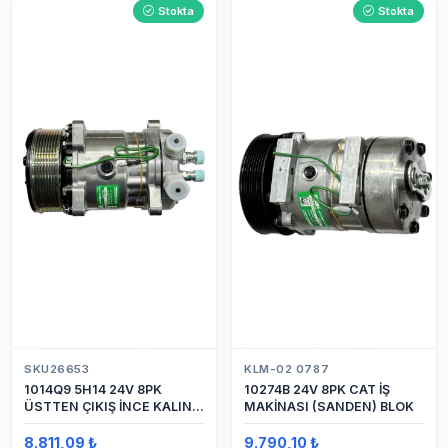
Stokta
Stokta
SKU26653
KLM-02 0787
1014Q9 5H14 24V 8PK
10274B 24V 8PK CAT İŞ
ÜSTTEN ÇIKIŞ İNCE KALIN
MAKİNASI (SANDEN) BLOK
(SANDEN) KLİMA
KOMPRESÖRÜ KOMPRESÖR
8.811,09 ₺
9.790,10 ₺