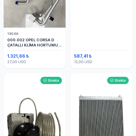
19586
000.002 OPEL CORSA D
ÇATALLI KLİMA HORTUMU
(OEM:1320335)
1.321,66 ₺
587,41 ₺
27,00 USD
12,00 USD
Stokta
Stokta