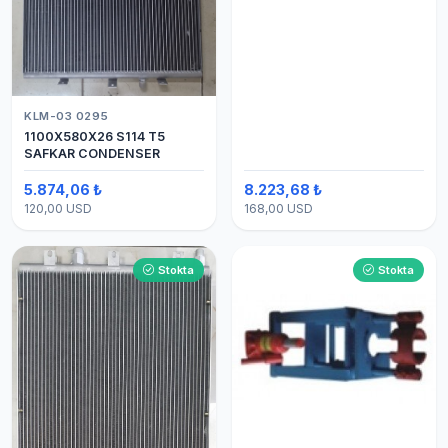
KLM-03 0295
1100X580X26 S114 T5
SAFKAR CONDENSER
5.874,06 ₺
8.223,68 ₺
120,00 USD
168,00 USD
Stokta
Stokta