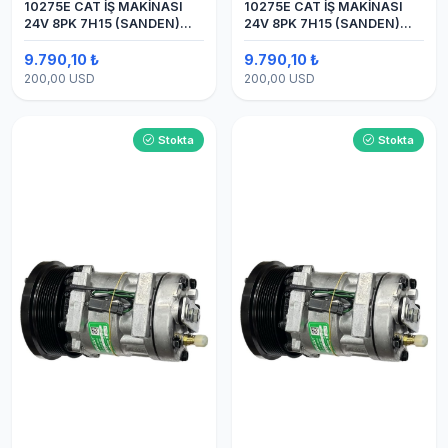
10275E CAT İŞ MAKİNASI
10275E CAT İŞ MAKİNASI
24V 8PK 7H15 (SANDEN)
24V 8PK 7H15 (SANDEN)
BLOK
BLOK SAPLAMALI KLİMA
KOMPRESÖRÜ
9.790,10 ₺
9.790,10 ₺
200,00 USD
200,00 USD
Stokta
Stokta