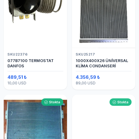
SKU22376
SKU25217
077B7100 TERMOSTAT
1000X400X26 ÜNİVERSAL
DANFOS
KLİMA CONDANSERİ
489,51 ₺
4.356,59 ₺
10,00 USD
89,00 USD
Stokta
Stokta