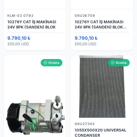
KLM-02 0792
SKU26708
10276Y CAT İŞ MAKİNASI
10276Y CAT İŞ MAKİNASI
24V 8PK (SANDEN) BLOK
24V 8PK (SANDEN) BLOK
SAPLAMALI KLİMA
KOMPRESÖRÜ 7H15
9.790,10 ₺
9.790,10 ₺
200,00 USD
200,00 USD
Stokta
Stokta
SKU27343
1055X500X20 UNIVERSAL
CONDANSER