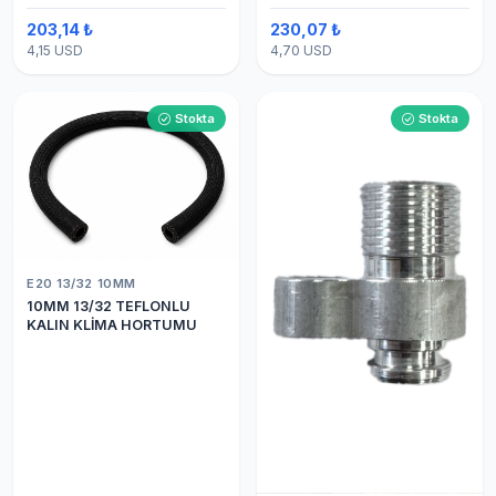
203,14 ₺
230,07 ₺
4,15 USD
4,70 USD
Stokta
Stokta
E20 13/32 10MM
10MM 13/32 TEFLONLU
KALIN KLİMA HORTUMU