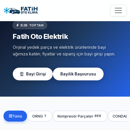
B2B TOPTAN
Fatih Oto Elektrik
Orijinal yedek parça ve elektrik ürünlerinde bayi
ağımıza katılın; fiyatlar ve sipariş için bayi girişi yapın.
Bayi Girişi
Bayilik Başvurusu
Tümü
ORNG
Kompresör Parçaları
CONDAN
1
699