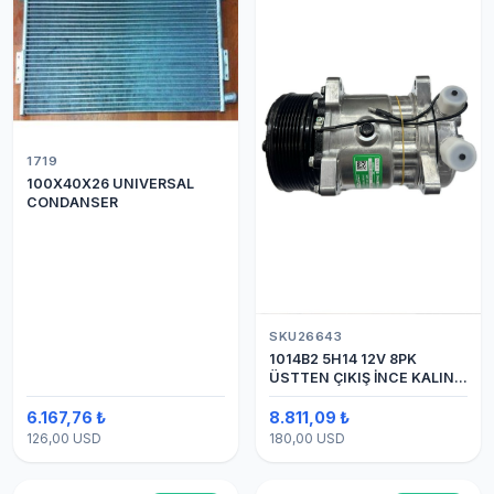
1719
100X40X26 UNIVERSAL
CONDANSER
SKU26643
1014B2 5H14 12V 8PK
ÜSTTEN ÇIKIŞ İNCE KALIN
(SANDEN) KLİMA
KOMPESÖRÜ
6.167,76 ₺
8.811,09 ₺
126,00 USD
180,00 USD