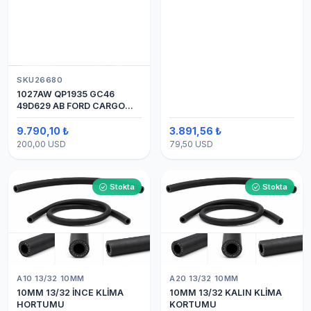
SKU26680
1027AW QP1935 GC46
49D629 AB FORD CARGO
24V 8PK ÜSTTEN ÇIKIŞ
4142 (SANDEN) KLİMA
9.790,10 ₺
3.891,56 ₺
KOMPRESÖRÜ 7H15
200,00 USD
79,50 USD
Stokta
Stokta
A10 13/32 10MM
A20 13/32 10MM
10MM 13/32 İNCE KLİMA
10MM 13/32 KALIN KLİMA
HORTUMU
KORTUMU