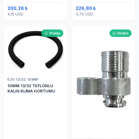
200,26 ₺
226,80 ₺
4,15 USD
4,70 USD
Stokta
Stokta
E20 13/32 10MM
10MM 13/32 TEFLONLU
KALIN KLİMA HORTUMU