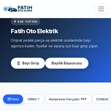
B2B TOPTAN
Fatih Oto Elektrik
Orijinal yedek parça ve elektrik ürünlerinde bayi
ağımıza katılın; fiyatlar ve sipariş için bayi girişi yapın.
Bayi Girişi
Bayilik Başvurusu
Tümü
ORNG
Kompresör Parçaları
CONDAN
1
699