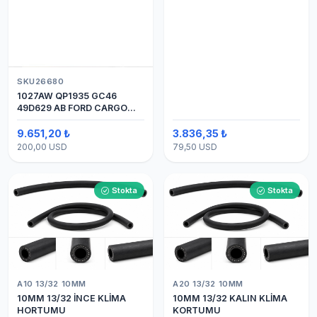
SKU26680
1027AW QP1935 GC46
49D629 AB FORD CARGO
24V 8PK ÜSTTEN ÇIKIŞ
4142 (SANDEN) KLİMA
9.651,20 ₺
3.836,35 ₺
KOMPRESÖRÜ 7H15
200,00 USD
79,50 USD
Stokta
Stokta
A10 13/32 10MM
A20 13/32 10MM
10MM 13/32 İNCE KLİMA
10MM 13/32 KALIN KLİMA
HORTUMU
KORTUMU