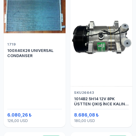
1719
100X40X26 UNIVERSAL
CONDANSER
SKU26643
1014B2 5H14 12V 8PK
ÜSTTEN ÇIKIŞ İNCE KALIN
(SANDEN) KLİMA
KOMPESÖRÜ
6.080,26 ₺
8.686,08 ₺
126,00 USD
180,00 USD