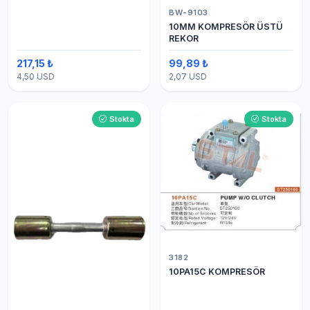
BW-9103
10MM KOMPRESÖR ÜSTÜ
REKOR
217,15 ₺
99,89 ₺
4,50 USD
2,07 USD
Stokta
Stokta
3182
10PA15C KOMPRESÖR