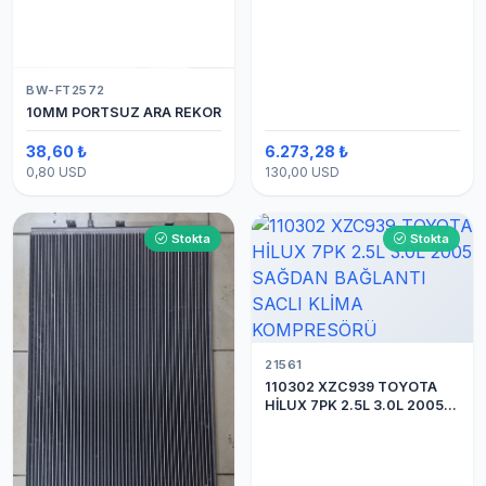
BW-FT2572
10MM PORTSUZ ARA REKOR
38,60 ₺
6.273,28 ₺
0,80 USD
130,00 USD
Stokta
Stokta
21561
110302 XZC939 TOYOTA
HİLUX 7PK 2.5L 3.0L 2005
SAĞDAN BAĞLANTI SACLI
KLİMA KOMPRESÖRÜ