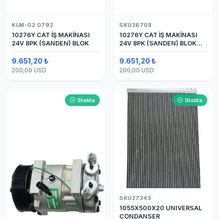
KLM-02 0792
SKU26708
10276Y CAT İŞ MAKİNASI
10276Y CAT İŞ MAKİNASI
24V 8PK (SANDEN) BLOK
24V 8PK (SANDEN) BLOK
SAPLAMALI KLİMA
KOMPRESÖRÜ 7H15
9.651,20 ₺
9.651,20 ₺
200,00 USD
200,00 USD
Stokta
Stokta
SKU27343
1055X500X20 UNIVERSAL
CONDANSER