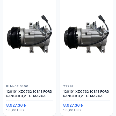
KLM-02 0500
27792
120101 XZC732 10S13 FORD
120101 XZC732 10S13 FORD
RANGER 3,2 TCİ MAZDA
RANGER 3,2 TCİ MAZDA
Y.M.
Y.M. KOMPRESÖR 7PK 12V
8.927,36 ₺
8.927,36 ₺
185,00 USD
185,00 USD