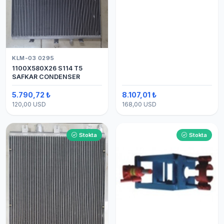
KLM-03 0295
1100X580X26 S114 T5
SAFKAR CONDENSER
5.790,72 ₺
8.107,01 ₺
120,00 USD
168,00 USD
Stokta
Stokta