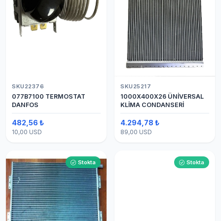
SKU22376
SKU25217
077B7100 TERMOSTAT
1000X400X26 ÜNİVERSAL
DANFOS
KLİMA CONDANSERİ
482,56 ₺
4.294,78 ₺
10,00 USD
89,00 USD
Stokta
Stokta