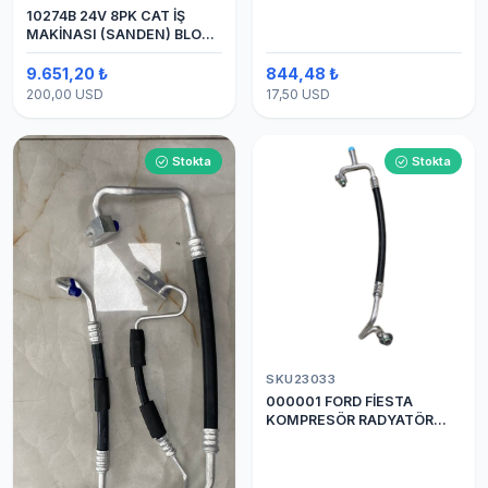
10274B 24V 8PK CAT İŞ
MAKİNASI (SANDEN) BLOK
SAPLAMALI KLİMA
KOMPRESÖRÜ 7H15
9.651,20 ₺
844,48 ₺
200,00 USD
17,50 USD
Stokta
Stokta
SKU23033
000001 FORD FİESTA
KOMPRESÖR RADYATÖR
ARASI HORTUM