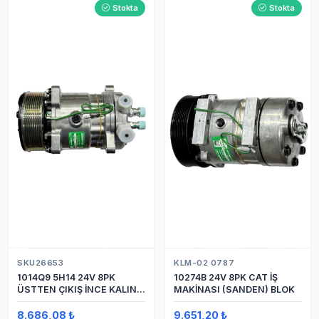
Stokta
Stokta
SKU26653
KLM-02 0787
1014Q9 5H14 24V 8PK
10274B 24V 8PK CAT İŞ
ÜSTTEN ÇIKIŞ İNCE KALIN
MAKİNASI (SANDEN) BLOK
(SANDEN) KLİMA
KOMPRESÖRÜ KOMPRESÖR
8.686,08 ₺
9.651,20 ₺