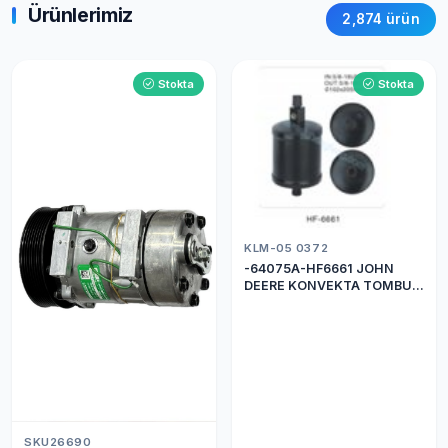
Ürünlerimiz
2,874 ürün
Stokta
Stokta
KLM-05 0372
-64075A-HF6661 JOHN
DEERE KONVEKTA TOMBUL
DRİER
SKU26690