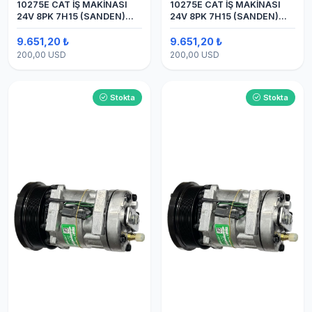
10275E CAT İŞ MAKİNASI
10275E CAT İŞ MAKİNASI
24V 8PK 7H15 (SANDEN)
24V 8PK 7H15 (SANDEN)
BLOK
BLOK SAPLAMALI KLİMA
KOMPRESÖRÜ
9.651,20 ₺
9.651,20 ₺
200,00 USD
200,00 USD
Stokta
Stokta