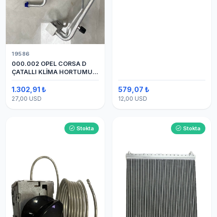
19586
000.002 OPEL CORSA D
ÇATALLI KLİMA HORTUMU
(OEM:1320335)
1.302,91 ₺
579,07 ₺
27,00 USD
12,00 USD
Stokta
Stokta