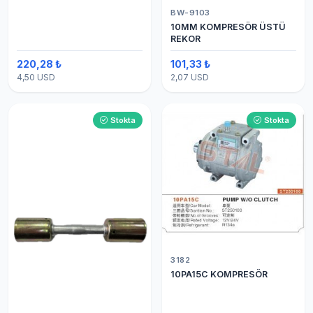
BW-9103
10MM KOMPRESÖR ÜSTÜ
REKOR
220,28 ₺
101,33 ₺
4,50 USD
2,07 USD
Stokta
Stokta
3182
10PA15C KOMPRESÖR