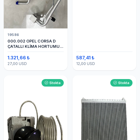
19586
000.002 OPEL CORSA D
ÇATALLI KLİMA HORTUMU
(OEM:1320335)
1.321,66 ₺
587,41 ₺
27,00 USD
12,00 USD
Stokta
Stokta