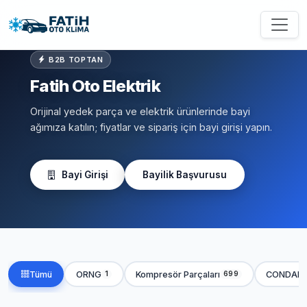
B2B TOPTAN
Fatih Oto Elektrik
Orijinal yedek parça ve elektrik ürünlerinde bayi
ağımıza katılın; fiyatlar ve sipariş için bayi girişi yapın.
Bayi Girişi
Bayilik Başvurusu
Tümü
ORNG
Kompresör Parçaları
CONDAN
1
699