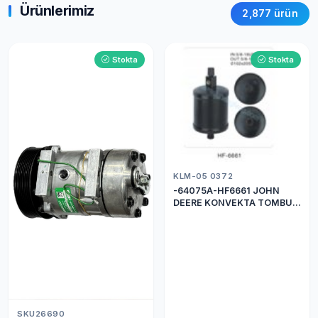
Ürünlerimiz
2,877 ürün
Stokta
Stokta
KLM-05 0372
-64075A-HF6661 JOHN
DEERE KONVEKTA TOMBUL
DRİER
SKU26690