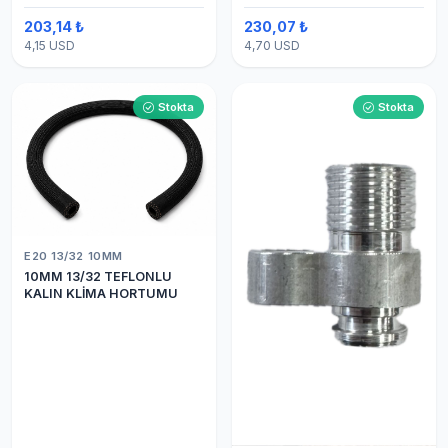
203,14 ₺
230,07 ₺
4,15 USD
4,70 USD
Stokta
Stokta
E20 13/32 10MM
10MM 13/32 TEFLONLU
KALIN KLİMA HORTUMU