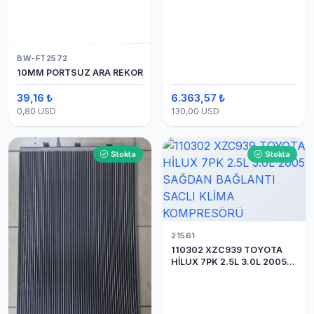
BW-FT2572
10MM PORTSUZ ARA REKOR
39,16 ₺
6.363,57 ₺
0,80 USD
130,00 USD
Stokta
Stokta
21561
110302 XZC939 TOYOTA
HİLUX 7PK 2.5L 3.0L 2005
SAĞDAN BAĞLANTI SACLI
KLİMA KOMPRESÖRÜ