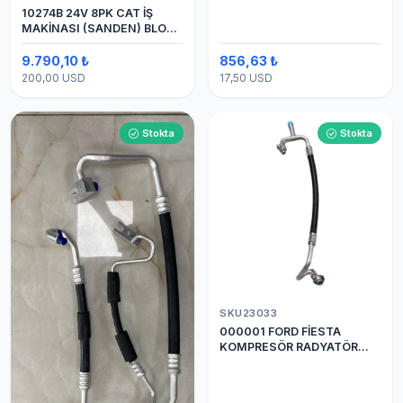
10274B 24V 8PK CAT İŞ
MAKİNASI (SANDEN) BLOK
SAPLAMALI KLİMA
KOMPRESÖRÜ 7H15
9.790,10 ₺
856,63 ₺
200,00 USD
17,50 USD
Stokta
Stokta
SKU23033
000001 FORD FİESTA
KOMPRESÖR RADYATÖR
ARASI HORTUM