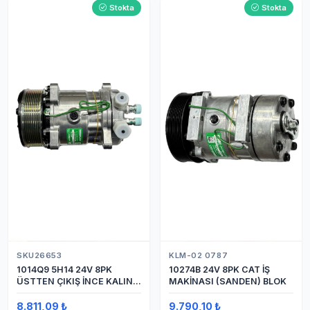
Stokta
Stokta
SKU26653
KLM-02 0787
1014Q9 5H14 24V 8PK
10274B 24V 8PK CAT İŞ
ÜSTTEN ÇIKIŞ İNCE KALIN
MAKİNASI (SANDEN) BLOK
(SANDEN) KLİMA
KOMPRESÖRÜ KOMPRESÖR
8.811,09 ₺
9.790,10 ₺