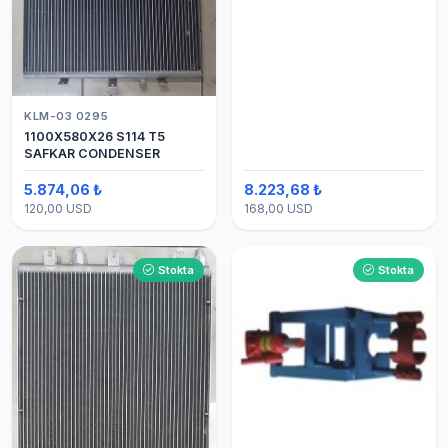
KLM-03 0295
1100X580X26 S114 T5
SAFKAR CONDENSER
5.874,06 ₺
8.223,68 ₺
120,00 USD
168,00 USD
Stokta
Stokta