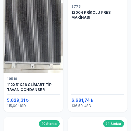
2773
12004 KRİKOLU PRES
MAKİNASI
19516
112X51X26 CLİMART TİPİ
TAVAN CONDANSER
5.629,31 ₺
6.681,74 ₺
115,00 USD
136,50 USD
Stokta
Stokta