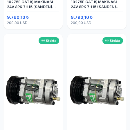
10275E CAT İŞ MAKİNASI
10275E CAT İŞ MAKİNASI
24V 8PK 7H15 (SANDEN)
24V 8PK 7H15 (SANDEN)
BLOK
BLOK SAPLAMALI KLİMA
KOMPRESÖRÜ
9.790,10 ₺
9.790,10 ₺
200,00 USD
200,00 USD
Stokta
Stokta