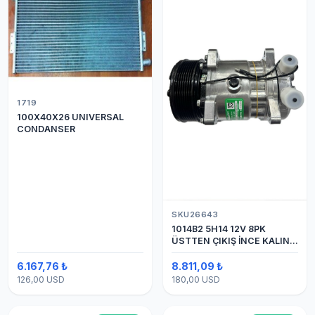
1719
100X40X26 UNIVERSAL
CONDANSER
SKU26643
1014B2 5H14 12V 8PK
ÜSTTEN ÇIKIŞ İNCE KALIN
(SANDEN) KLİMA
KOMPESÖRÜ
6.167,76 ₺
8.811,09 ₺
126,00 USD
180,00 USD