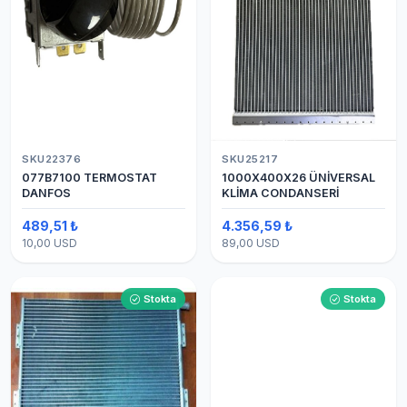
SKU22376
SKU25217
077B7100 TERMOSTAT
1000X400X26 ÜNİVERSAL
DANFOS
KLİMA CONDANSERİ
489,51 ₺
4.356,59 ₺
10,00 USD
89,00 USD
Stokta
Stokta