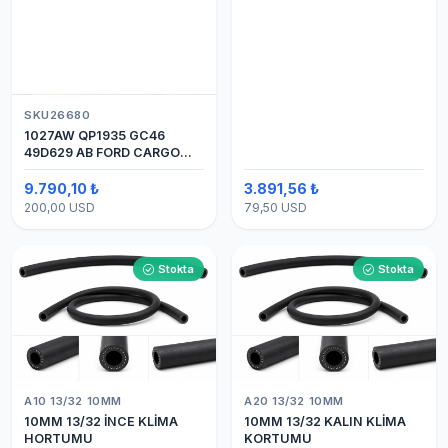
SKU26680
1027AW QP1935 GC46
49D629 AB FORD CARGO
24V 8PK ÜSTTEN ÇIKIŞ
4142 (SANDEN) KLİMA
9.790,10 ₺
3.891,56 ₺
KOMPRESÖRÜ 7H15
200,00 USD
79,50 USD
Stokta
Stokta
A10 13/32 10MM
A20 13/32 10MM
10MM 13/32 İNCE KLİMA
10MM 13/32 KALIN KLİMA
HORTUMU
KORTUMU