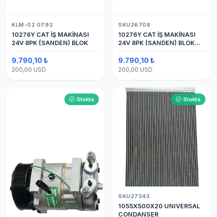
KLM-02 0792
SKU26708
10276Y CAT İŞ MAKİNASI
10276Y CAT İŞ MAKİNASI
24V 8PK (SANDEN) BLOK
24V 8PK (SANDEN) BLOK
SAPLAMALI KLİMA
KOMPRESÖRÜ 7H15
9.790,10 ₺
9.790,10 ₺
200,00 USD
200,00 USD
Stokta
Stokta
SKU27343
1055X500X20 UNIVERSAL
CONDANSER