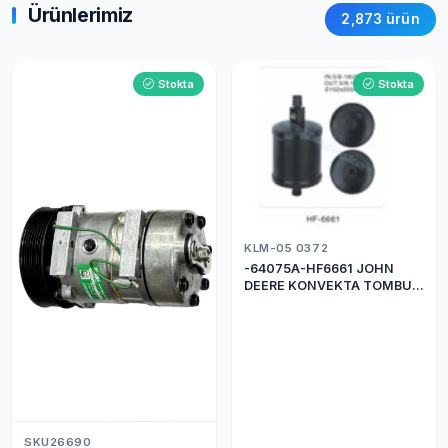
Ürünlerimiz
2,873 ürün
Stokta
Stokta
KLM-05 0372
-64075A-HF6661 JOHN
DEERE KONVEKTA TOMBUL
DRİER
SKU26690