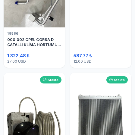
19586
000.002 OPEL CORSA D
ÇATALLI KLİMA HORTUMU
(OEM:1320335)
1.322,48 ₺
587,77 ₺
27,00 USD
12,00 USD
Stokta
Stokta