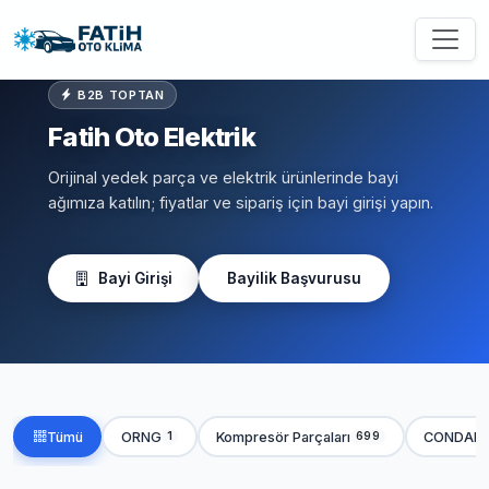
B2B TOPTAN
Fatih Oto Elektrik
Orijinal yedek parça ve elektrik ürünlerinde bayi
ağımıza katılın; fiyatlar ve sipariş için bayi girişi yapın.
Bayi Girişi
Bayilik Başvurusu
Tümü
ORNG
Kompresör Parçaları
CONDAN
1
699