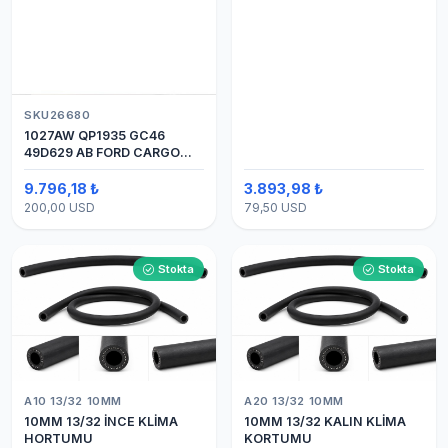
SKU26680
1027AW QP1935 GC46
49D629 AB FORD CARGO
24V 8PK ÜSTTEN ÇIKIŞ
4142 (SANDEN) KLİMA
9.796,18 ₺
3.893,98 ₺
KOMPRESÖRÜ 7H15
200,00 USD
79,50 USD
Stokta
Stokta
A10 13/32 10MM
A20 13/32 10MM
10MM 13/32 İNCE KLİMA
10MM 13/32 KALIN KLİMA
HORTUMU
KORTUMU