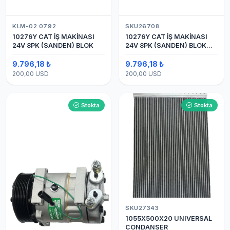
KLM-02 0792
SKU26708
10276Y CAT İŞ MAKİNASI
10276Y CAT İŞ MAKİNASI
24V 8PK (SANDEN) BLOK
24V 8PK (SANDEN) BLOK
SAPLAMALI KLİMA
KOMPRESÖRÜ 7H15
9.796,18 ₺
9.796,18 ₺
200,00 USD
200,00 USD
Stokta
Stokta
SKU27343
1055X500X20 UNIVERSAL
CONDANSER