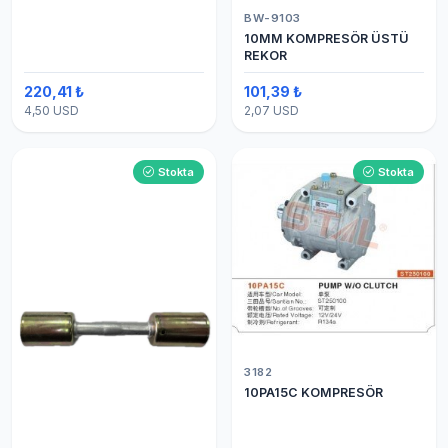
BW-9103
10MM KOMPRESÖR ÜSTÜ
REKOR
220,41 ₺
101,39 ₺
4,50 USD
2,07 USD
Stokta
Stokta
3182
10PA15C KOMPRESÖR