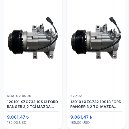
KLM-02 0500
27792
120101 XZC732 10S13 FORD
120101 XZC732 10S13 FORD
RANGER 3,2 TCİ MAZDA
RANGER 3,2 TCİ MAZDA
Y.M.
Y.M. KOMPRESÖR 7PK 12V
9.061,47 ₺
9.061,47 ₺
185,00 USD
185,00 USD