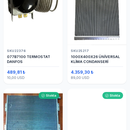
SKU22376
SKU25217
077B7100 TERMOSTAT
1000X400X26 ÜNİVERSAL
DANFOS
KLİMA CONDANSERİ
489,81 ₺
4.359,30 ₺
10,00 USD
89,00 USD
Stokta
Stokta