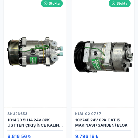
Stokta
Stokta
SKU26653
KLM-02 0787
1014Q9 5H14 24V 8PK
10274B 24V 8PK CAT İŞ
ÜSTTEN ÇIKIŞ İNCE KALIN
MAKİNASI (SANDEN) BLOK
(SANDEN) KLİMA
KOMPRESÖRÜ KOMPRESÖR
8.816,56 ₺
9.796,18 ₺