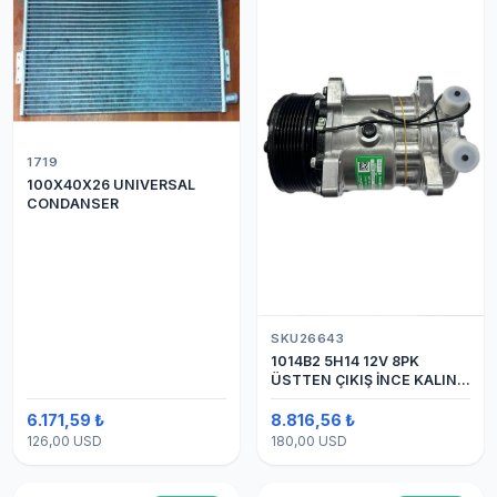
1719
100X40X26 UNIVERSAL
CONDANSER
SKU26643
1014B2 5H14 12V 8PK
ÜSTTEN ÇIKIŞ İNCE KALIN
(SANDEN) KLİMA
KOMPESÖRÜ
6.171,59 ₺
8.816,56 ₺
126,00 USD
180,00 USD