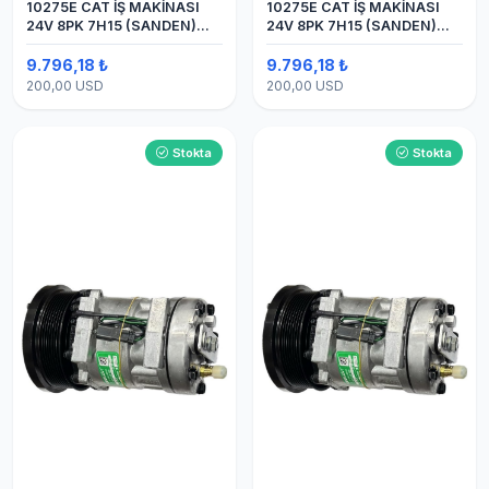
10275E CAT İŞ MAKİNASI
10275E CAT İŞ MAKİNASI
24V 8PK 7H15 (SANDEN)
24V 8PK 7H15 (SANDEN)
BLOK
BLOK SAPLAMALI KLİMA
KOMPRESÖRÜ
9.796,18 ₺
9.796,18 ₺
200,00 USD
200,00 USD
Stokta
Stokta