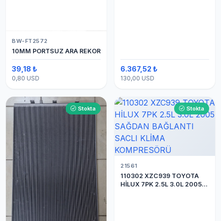
BW-FT2572
10MM PORTSUZ ARA REKOR
39,18 ₺
6.367,52 ₺
0,80 USD
130,00 USD
Stokta
Stokta
21561
110302 XZC939 TOYOTA
HİLUX 7PK 2.5L 3.0L 2005
SAĞDAN BAĞLANTI SACLI
KLİMA KOMPRESÖRÜ