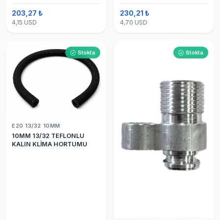
203,27 ₺
230,21 ₺
4,15 USD
4,70 USD
Stokta
Stokta
E20 13/32 10MM
10MM 13/32 TEFLONLU
KALIN KLİMA HORTUMU