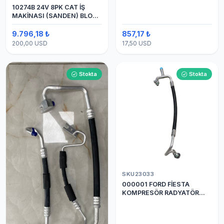
10274B 24V 8PK CAT İŞ
MAKİNASI (SANDEN) BLOK
SAPLAMALI KLİMA
KOMPRESÖRÜ 7H15
9.796,18 ₺
857,17 ₺
200,00 USD
17,50 USD
Stokta
Stokta
SKU23033
000001 FORD FİESTA
KOMPRESÖR RADYATÖR
ARASI HORTUM