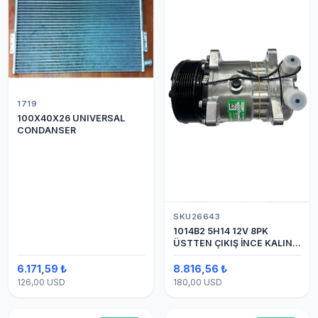
1719
100X40X26 UNIVERSAL
CONDANSER
SKU26643
1014B2 5H14 12V 8PK
ÜSTTEN ÇIKIŞ İNCE KALIN
(SANDEN) KLİMA
KOMPESÖRÜ
6.171,59 ₺
8.816,56 ₺
126,00 USD
180,00 USD