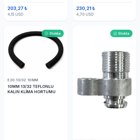
203,27 ₺
230,21 ₺
4,15 USD
4,70 USD
Stokta
Stokta
E20 13/32 10MM
10MM 13/32 TEFLONLU
KALIN KLİMA HORTUMU