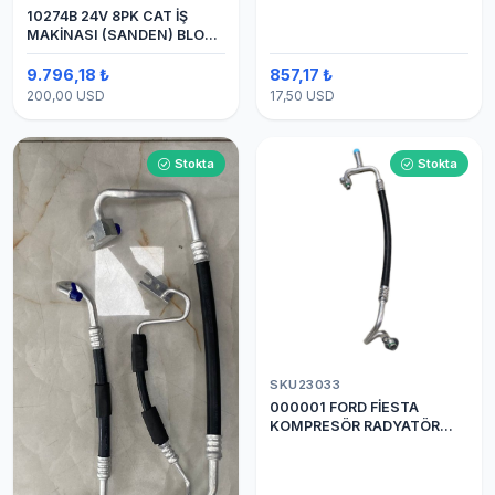
10274B 24V 8PK CAT İŞ
MAKİNASI (SANDEN) BLOK
SAPLAMALI KLİMA
KOMPRESÖRÜ 7H15
9.796,18 ₺
857,17 ₺
200,00 USD
17,50 USD
Stokta
Stokta
SKU23033
000001 FORD FİESTA
KOMPRESÖR RADYATÖR
ARASI HORTUM