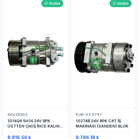
Stokta
Stokta
SKU26653
KLM-02 0787
1014Q9 5H14 24V 8PK
10274B 24V 8PK CAT İŞ
ÜSTTEN ÇIKIŞ İNCE KALIN
MAKİNASI (SANDEN) BLOK
(SANDEN) KLİMA
KOMPRESÖRÜ KOMPRESÖR
8.816,56 ₺
9.796,18 ₺