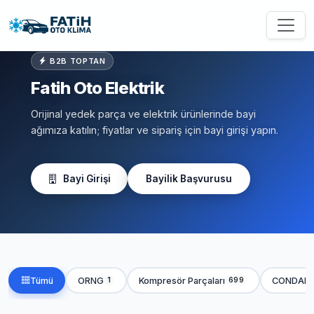
B2B TOPTAN
Fatih Oto Elektrik
Orijinal yedek parça ve elektrik ürünlerinde bayi
ağımıza katılın; fiyatlar ve sipariş için bayi girişi yapın.
Bayi Girişi
Bayilik Başvurusu
Tümü
ORNG
Kompresör Parçaları
CONDAN
1
699