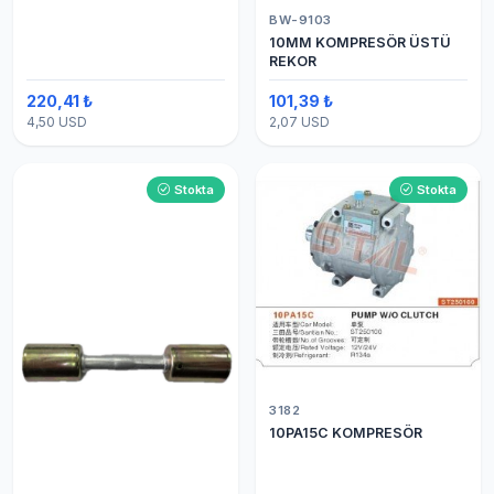
BW-9103
10MM KOMPRESÖR ÜSTÜ
REKOR
220,41 ₺
101,39 ₺
4,50 USD
2,07 USD
Stokta
Stokta
3182
10PA15C KOMPRESÖR