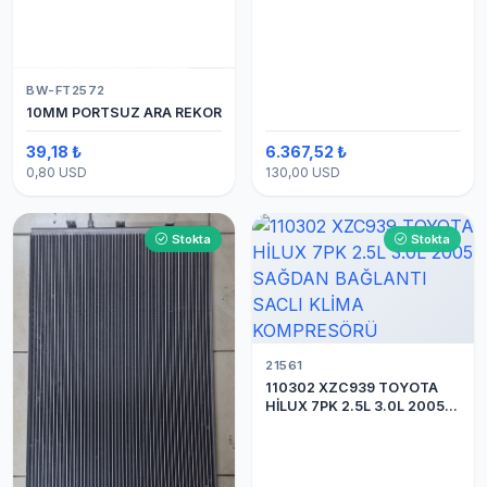
BW-FT2572
10MM PORTSUZ ARA REKOR
39,18 ₺
6.367,52 ₺
0,80 USD
130,00 USD
Stokta
Stokta
21561
110302 XZC939 TOYOTA
HİLUX 7PK 2.5L 3.0L 2005
SAĞDAN BAĞLANTI SACLI
KLİMA KOMPRESÖRÜ