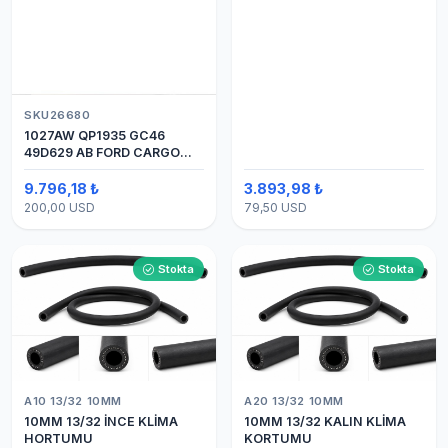
SKU26680
1027AW QP1935 GC46
49D629 AB FORD CARGO
24V 8PK ÜSTTEN ÇIKIŞ
4142 (SANDEN) KLİMA
9.796,18 ₺
3.893,98 ₺
KOMPRESÖRÜ 7H15
200,00 USD
79,50 USD
Stokta
Stokta
A10 13/32 10MM
A20 13/32 10MM
10MM 13/32 İNCE KLİMA
10MM 13/32 KALIN KLİMA
HORTUMU
KORTUMU