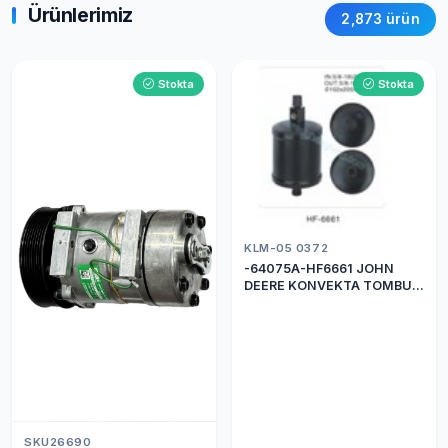
Ürünlerimiz
2,873 ürün
Stokta
Stokta
KLM-05 0372
-64075A-HF6661 JOHN
DEERE KONVEKTA TOMBUL
DRİER
SKU26690