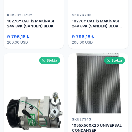
KLM-02 0792
SKU26708
10276Y CAT İŞ MAKİNASI
10276Y CAT İŞ MAKİNASI
24V 8PK (SANDEN) BLOK
24V 8PK (SANDEN) BLOK
SAPLAMALI KLİMA
KOMPRESÖRÜ 7H15
9.796,18 ₺
9.796,18 ₺
200,00 USD
200,00 USD
Stokta
Stokta
SKU27343
1055X500X20 UNIVERSAL
CONDANSER