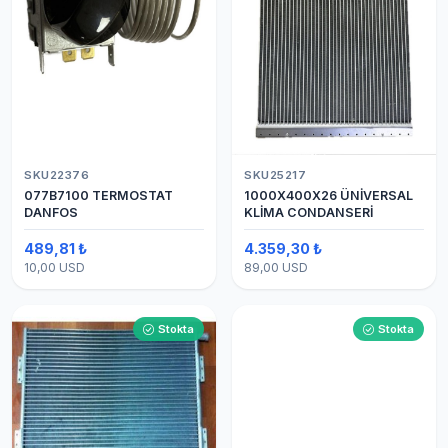
SKU22376
SKU25217
077B7100 TERMOSTAT
1000X400X26 ÜNİVERSAL
DANFOS
KLİMA CONDANSERİ
489,81 ₺
4.359,30 ₺
10,00 USD
89,00 USD
Stokta
Stokta