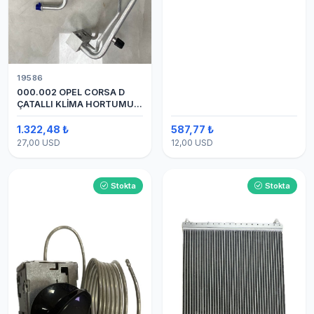
19586
000.002 OPEL CORSA D
ÇATALLI KLİMA HORTUMU
(OEM:1320335)
1.322,48 ₺
587,77 ₺
27,00 USD
12,00 USD
Stokta
Stokta