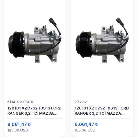
KLM-02 0500
27792
120101 XZC732 10S13 FORD
120101 XZC732 10S13 FORD
RANGER 3,2 TCİ MAZDA
RANGER 3,2 TCİ MAZDA
Y.M.
Y.M. KOMPRESÖR 7PK 12V
9.061,47 ₺
9.061,47 ₺
185,00 USD
185,00 USD