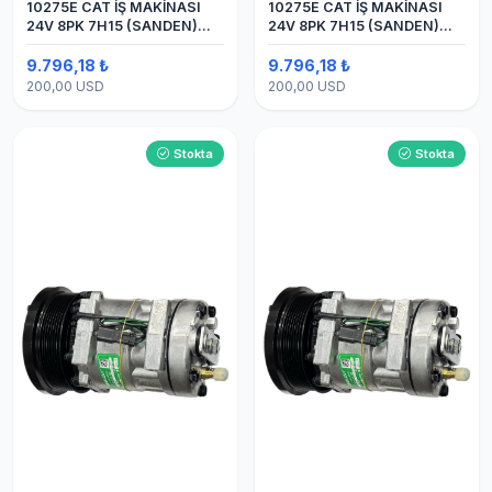
10275E CAT İŞ MAKİNASI
10275E CAT İŞ MAKİNASI
24V 8PK 7H15 (SANDEN)
24V 8PK 7H15 (SANDEN)
BLOK
BLOK SAPLAMALI KLİMA
KOMPRESÖRÜ
9.796,18 ₺
9.796,18 ₺
200,00 USD
200,00 USD
Stokta
Stokta