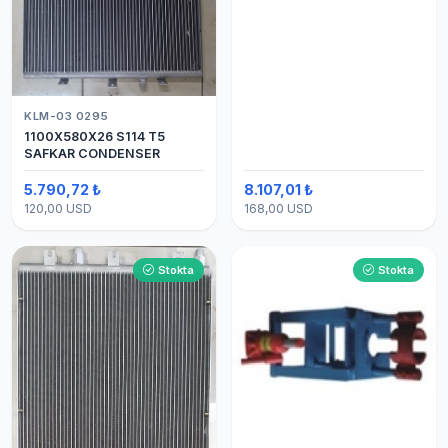
KLM-03 0295
1100X580X26 S114 T5
SAFKAR CONDENSER
5.790,72 ₺
8.107,01 ₺
120,00 USD
168,00 USD
Stokta
Stokta