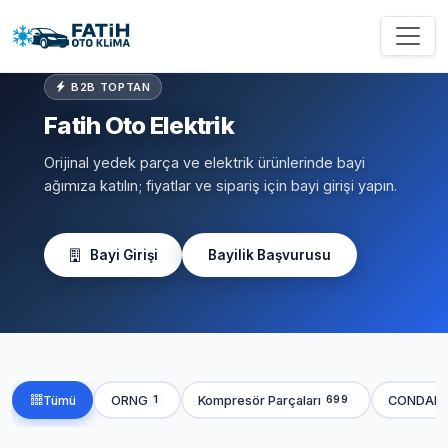
B2B TOPTAN
Fatih Oto Elektrik
Orijinal yedek parça ve elektrik ürünlerinde bayi
ağımıza katılın; fiyatlar ve sipariş için bayi girişi yapın.
Bayi Girişi
Bayilik Başvurusu
Tümü
ORNG
Kompresör Parçaları
CONDAN
1
699