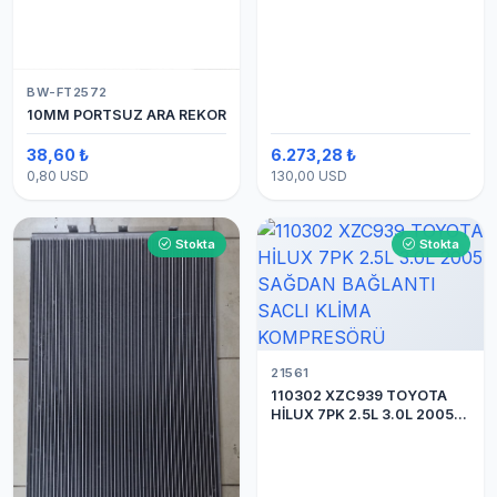
BW-FT2572
10MM PORTSUZ ARA REKOR
38,60 ₺
6.273,28 ₺
0,80 USD
130,00 USD
Stokta
Stokta
21561
110302 XZC939 TOYOTA
HİLUX 7PK 2.5L 3.0L 2005
SAĞDAN BAĞLANTI SACLI
KLİMA KOMPRESÖRÜ