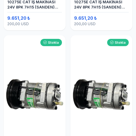
10275E CAT İŞ MAKİNASI
10275E CAT İŞ MAKİNASI
24V 8PK 7H15 (SANDEN)
24V 8PK 7H15 (SANDEN)
BLOK
BLOK SAPLAMALI KLİMA
KOMPRESÖRÜ
9.651,20 ₺
9.651,20 ₺
200,00 USD
200,00 USD
Stokta
Stokta