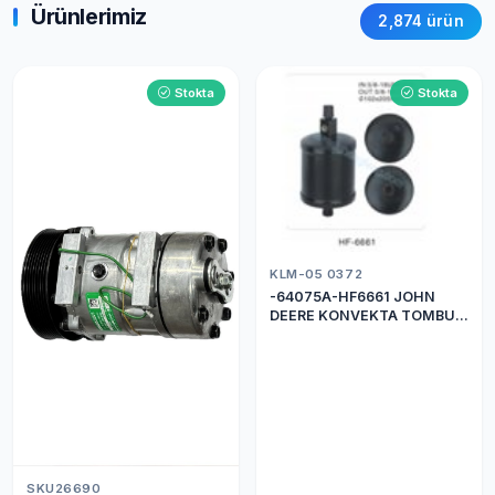
Ürünlerimiz
2,874 ürün
Stokta
Stokta
KLM-05 0372
-64075A-HF6661 JOHN
DEERE KONVEKTA TOMBUL
DRİER
SKU26690