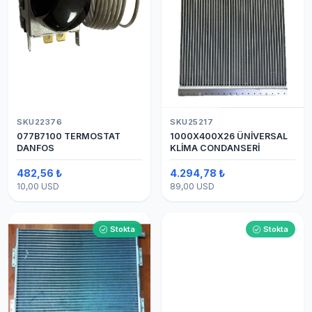
SKU22376
SKU25217
077B7100 TERMOSTAT
1000X400X26 ÜNİVERSAL
DANFOS
KLİMA CONDANSERİ
482,56 ₺
4.294,78 ₺
10,00 USD
89,00 USD
Stokta
Stokta