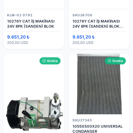
KLM-02 0792
SKU26708
10276Y CAT İŞ MAKİNASI
10276Y CAT İŞ MAKİNASI
24V 8PK (SANDEN) BLOK
24V 8PK (SANDEN) BLOK
SAPLAMALI KLİMA
KOMPRESÖRÜ 7H15
9.651,20 ₺
9.651,20 ₺
200,00 USD
200,00 USD
Stokta
Stokta
SKU27343
1055X500X20 UNIVERSAL
CONDANSER