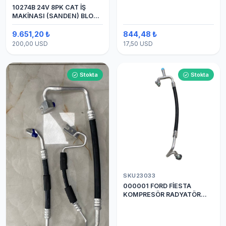
10274B 24V 8PK CAT İŞ
MAKİNASI (SANDEN) BLOK
SAPLAMALI KLİMA
KOMPRESÖRÜ 7H15
9.651,20 ₺
844,48 ₺
200,00 USD
17,50 USD
Stokta
Stokta
SKU23033
000001 FORD FİESTA
KOMPRESÖR RADYATÖR
ARASI HORTUM