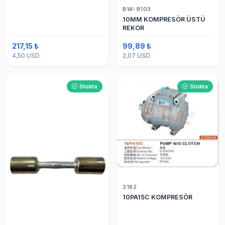
BW-9103
10MM KOMPRESÖR ÜSTÜ
REKOR
217,15 ₺
99,89 ₺
4,50 USD
2,07 USD
Stokta
Stokta
3182
10PA15C KOMPRESÖR