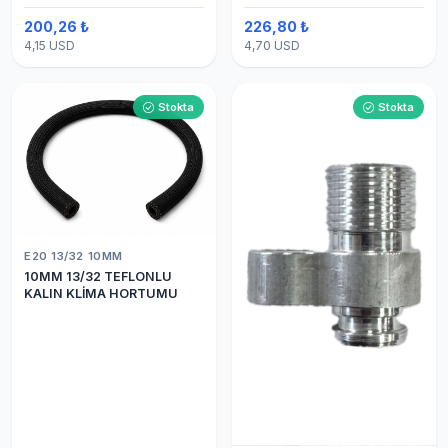
200,26 ₺
226,80 ₺
4,15 USD
4,70 USD
Stokta
Stokta
E20 13/32 10MM
10MM 13/32 TEFLONLU
KALIN KLİMA HORTUMU