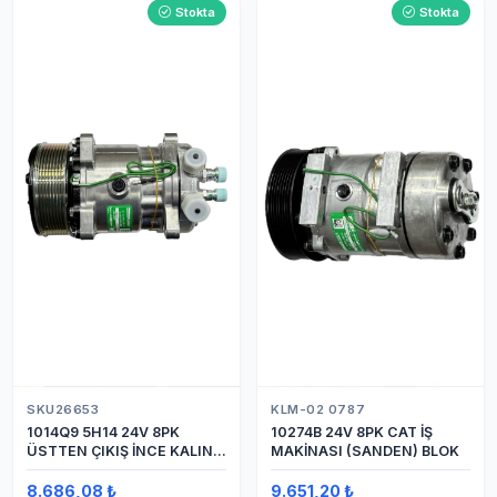
Stokta
Stokta
SKU26653
KLM-02 0787
1014Q9 5H14 24V 8PK
10274B 24V 8PK CAT İŞ
ÜSTTEN ÇIKIŞ İNCE KALIN
MAKİNASI (SANDEN) BLOK
(SANDEN) KLİMA
KOMPRESÖRÜ KOMPRESÖR
8.686,08 ₺
9.651,20 ₺