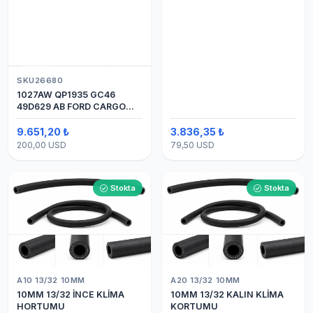
SKU26680
1027AW QP1935 GC46
49D629 AB FORD CARGO
24V 8PK ÜSTTEN ÇIKIŞ
4142 (SANDEN) KLİMA
9.651,20 ₺
3.836,35 ₺
KOMPRESÖRÜ 7H15
200,00 USD
79,50 USD
Stokta
Stokta
A10 13/32 10MM
A20 13/32 10MM
10MM 13/32 İNCE KLİMA
10MM 13/32 KALIN KLİMA
HORTUMU
KORTUMU