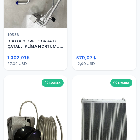
19586
000.002 OPEL CORSA D
ÇATALLI KLİMA HORTUMU
(OEM:1320335)
1.302,91 ₺
579,07 ₺
27,00 USD
12,00 USD
Stokta
Stokta