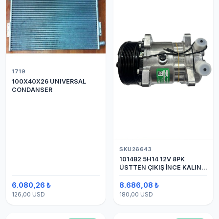
1719
100X40X26 UNIVERSAL
CONDANSER
SKU26643
1014B2 5H14 12V 8PK
ÜSTTEN ÇIKIŞ İNCE KALIN
(SANDEN) KLİMA
KOMPESÖRÜ
6.080,26 ₺
8.686,08 ₺
126,00 USD
180,00 USD