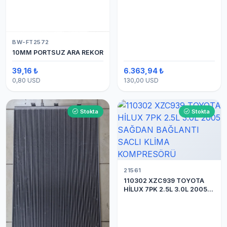
BW-FT2572
10MM PORTSUZ ARA REKOR
39,16 ₺
6.363,94 ₺
0,80 USD
130,00 USD
Stokta
Stokta
21561
110302 XZC939 TOYOTA
HİLUX 7PK 2.5L 3.0L 2005
SAĞDAN BAĞLANTI SACLI
KLİMA KOMPRESÖRÜ