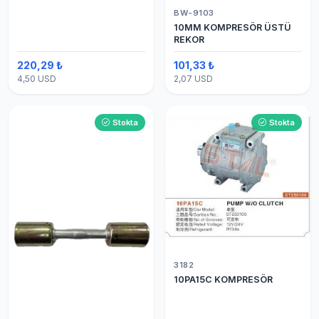
BW-9103
10MM KOMPRESÖR ÜSTÜ
REKOR
220,29 ₺
101,33 ₺
4,50 USD
2,07 USD
Stokta
Stokta
3182
10PA15C KOMPRESÖR