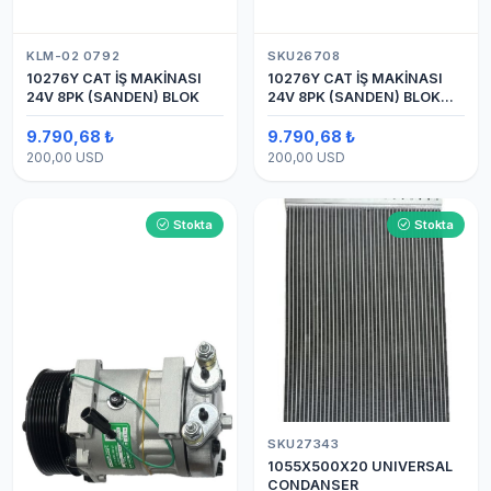
KLM-02 0792
SKU26708
10276Y CAT İŞ MAKİNASI
10276Y CAT İŞ MAKİNASI
24V 8PK (SANDEN) BLOK
24V 8PK (SANDEN) BLOK
SAPLAMALI KLİMA
KOMPRESÖRÜ 7H15
9.790,68 ₺
9.790,68 ₺
200,00 USD
200,00 USD
Stokta
Stokta
SKU27343
1055X500X20 UNIVERSAL
CONDANSER