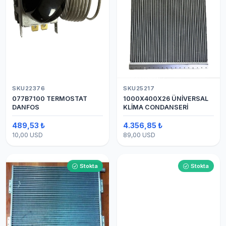
SKU22376
SKU25217
077B7100 TERMOSTAT
1000X400X26 ÜNİVERSAL
DANFOS
KLİMA CONDANSERİ
489,53 ₺
4.356,85 ₺
10,00 USD
89,00 USD
Stokta
Stokta