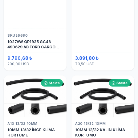
SKU26680
1027AW QP1935 GC46
49D629 AB FORD CARGO
24V 8PK ÜSTTEN ÇIKIŞ
4142 (SANDEN) KLİMA
9.790,68 ₺
3.891,80 ₺
KOMPRESÖRÜ 7H15
200,00 USD
79,50 USD
Stokta
Stokta
A10 13/32 10MM
A20 13/32 10MM
10MM 13/32 İNCE KLİMA
10MM 13/32 KALIN KLİMA
HORTUMU
KORTUMU