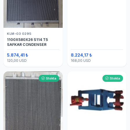
KLM-03 0295
1100X580X26 S114 T5
SAFKAR CONDENSER
5.874,41 ₺
8.224,17 ₺
120,00 USD
168,00 USD
Stokta
Stokta