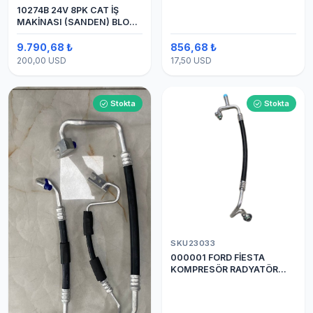
10274B 24V 8PK CAT İŞ
MAKİNASI (SANDEN) BLOK
SAPLAMALI KLİMA
KOMPRESÖRÜ 7H15
9.790,68 ₺
856,68 ₺
200,00 USD
17,50 USD
Stokta
Stokta
SKU23033
000001 FORD FİESTA
KOMPRESÖR RADYATÖR
ARASI HORTUM