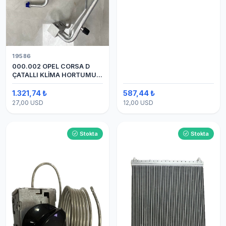
19586
000.002 OPEL CORSA D
ÇATALLI KLİMA HORTUMU
(OEM:1320335)
1.321,74 ₺
587,44 ₺
27,00 USD
12,00 USD
Stokta
Stokta