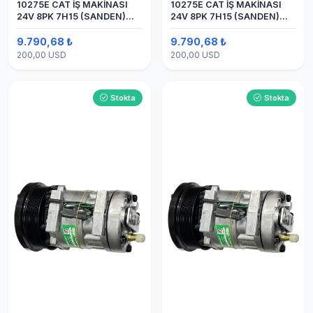
10275E CAT İŞ MAKİNASI
10275E CAT İŞ MAKİNASI
24V 8PK 7H15 (SANDEN)
24V 8PK 7H15 (SANDEN)
BLOK
BLOK SAPLAMALI KLİMA
KOMPRESÖRÜ
9.790,68 ₺
9.790,68 ₺
200,00 USD
200,00 USD
Stokta
Stokta