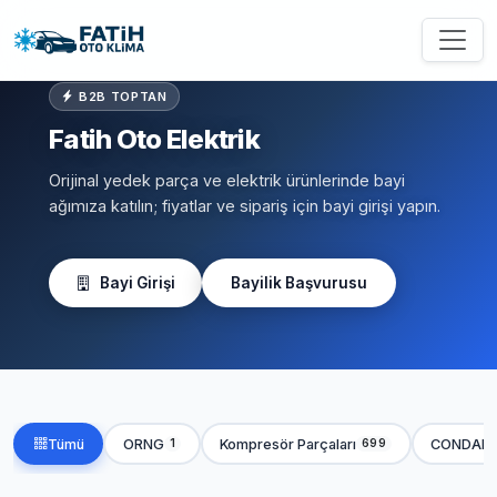
B2B TOPTAN
Fatih Oto Elektrik
Orijinal yedek parça ve elektrik ürünlerinde bayi
ağımıza katılın; fiyatlar ve sipariş için bayi girişi yapın.
Bayi Girişi
Bayilik Başvurusu
Tümü
ORNG
Kompresör Parçaları
CONDAN
1
699