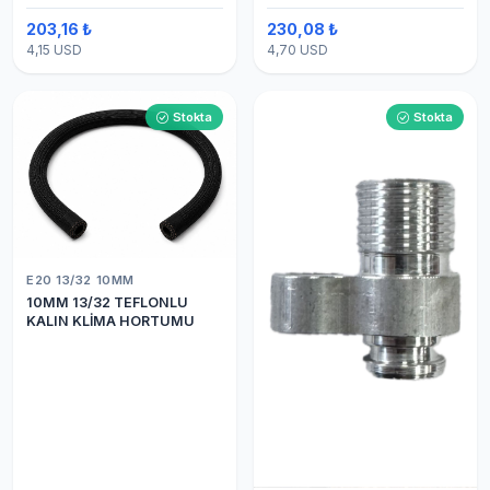
203,16 ₺
230,08 ₺
4,15 USD
4,70 USD
Stokta
Stokta
E20 13/32 10MM
10MM 13/32 TEFLONLU
KALIN KLİMA HORTUMU