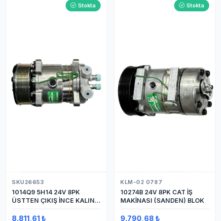
Stokta
Stokta
SKU26653
KLM-02 0787
1014Q9 5H14 24V 8PK
10274B 24V 8PK CAT İŞ
ÜSTTEN ÇIKIŞ İNCE KALIN
MAKİNASI (SANDEN) BLOK
(SANDEN) KLİMA
KOMPRESÖRÜ KOMPRESÖR
8.811,61 ₺
9.790,68 ₺