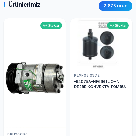
Ürünlerimiz
2,873 ürün
Stokta
Stokta
KLM-05 0372
-64075A-HF6661 JOHN
DEERE KONVEKTA TOMBUL
DRİER
SKU26690