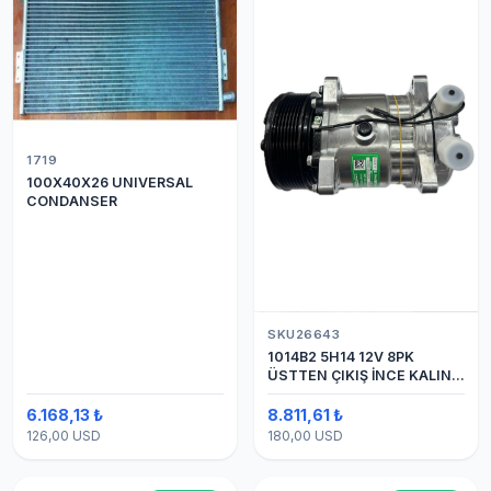
1719
100X40X26 UNIVERSAL
CONDANSER
SKU26643
1014B2 5H14 12V 8PK
ÜSTTEN ÇIKIŞ İNCE KALIN
(SANDEN) KLİMA
KOMPESÖRÜ
6.168,13 ₺
8.811,61 ₺
126,00 USD
180,00 USD