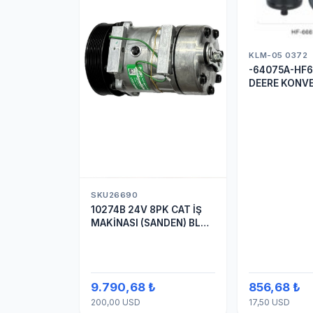
KLM-05 0372
-64075A-HF6
DEERE KONV
TOMBUL DRİ
SKU26690
10274B 24V 8PK CAT İŞ
MAKİNASI (SANDEN) BLOK
SAPLAMALI KLİMA
KOMPRESÖRÜ 7H15
9.790,68 ₺
856,68 ₺
200,00 USD
17,50 USD