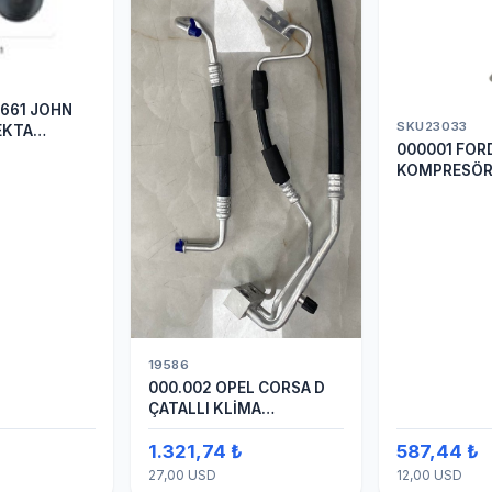
661 JOHN
SKU23033
EKTA
000001 FORD
ER
KOMPRESÖR
ARASI HOR
19586
000.002 OPEL CORSA D
ÇATALLI KLİMA
HORTUMU
1.321,74 ₺
587,44 ₺
(OEM:1320335)
27,00 USD
12,00 USD