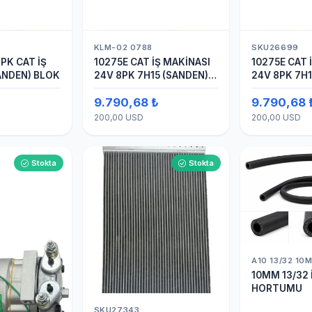
KLM-02 0788
SKU26699
PK CAT İŞ
10275E CAT İŞ MAKİNASI
10275E CAT 
ANDEN) BLOK
24V 8PK 7H15 (SANDEN)
24V 8PK 7H1
BLOK
BLOK SAPLA
₺
9.790,68 ₺
9.790,68 
KOMPRESÖ
200,00 USD
200,00 USD
Stokta
Stokta
A10 13/32 10
10MM 13/32 
HORTUMU
SKU27343