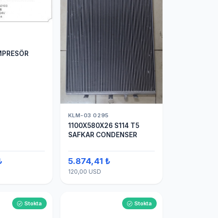
MPRESÖR
KLM-03 0295
1100X580X26 S114 T5
SAFKAR CONDENSER
₺
5.874,41 ₺
120,00 USD
Stokta
Stokta