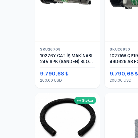
SKU26708
SKU26680
10276Y CAT İŞ MAKİNASI
1027AW QP1
24V 8PK (SANDEN) BLOK
49D629 AB 
SAPLAMALI KLİMA
24V 8PK ÜST
9.790,68 ₺
9.790,68 
KOMPRESÖRÜ 7H15
4142 (SANDE
KOMPRESÖRÜ
200,00 USD
200,00 USD
Stokta