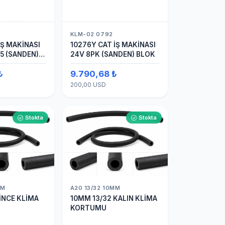
KLM-02 0792
İŞ MAKİNASI
10276Y CAT İŞ MAKİNASI
5 (SANDEN)
24V 8PK (SANDEN) BLOK
MALI KLİMA
₺
9.790,68 ₺
RÜ
200,00 USD
Stokta
Stokta
MM
A20 13/32 10MM
İNCE KLİMA
10MM 13/32 KALIN KLİMA
KORTUMU