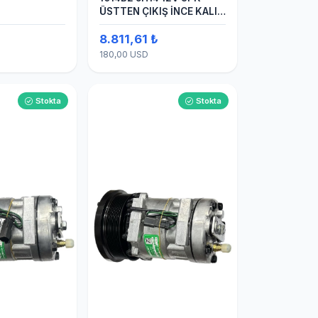
ÜSTTEN ÇIKIŞ İNCE KALIN
(SANDEN) KLİMA
8.811,61 ₺
KOMPESÖRÜ
180,00 USD
Stokta
Stokta