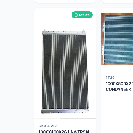
Stokta
1720
1000X500X2
CONDANSER
SKU25217
1000X400X26 ÜNİVERSAL