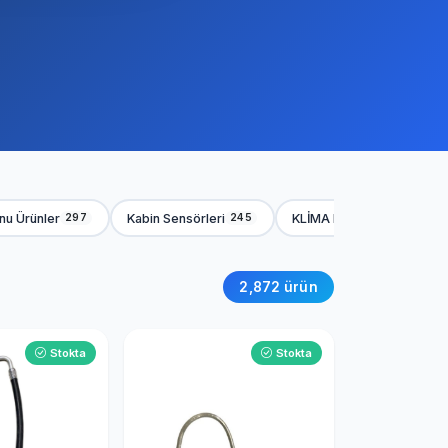
onu Ürünler
Kabin Sensörleri
KLİMA HORTUMLARI
297
245
248
2,872 ürün
Stokta
Stokta