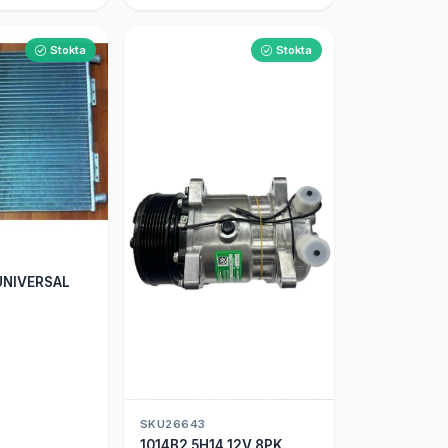
Stokta
Stokta
UNIVERSAL
SKU26643
1014B2 5H14 12V 8PK