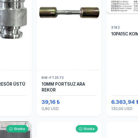
3182
10PA15C KO
BW-FT2572
ESÖR ÜSTÜ
10MM PORTSUZ ARA
REKOR
39,16 ₺
6.363,94 
0,80 USD
130,00 USD
Stokta
Stokta