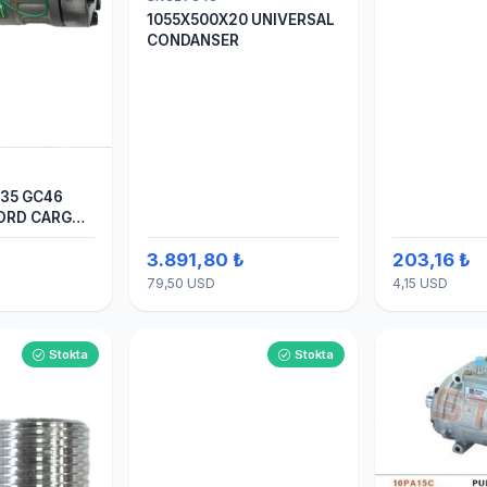
1055X500X20 UNIVERSAL
CONDANSER
935 GC46
FORD CARGO
TEN ÇIKIŞ
₺
3.891,80 ₺
203,16 ₺
N) KLİMA
 7H15
79,50 USD
4,15 USD
Stokta
Stokta