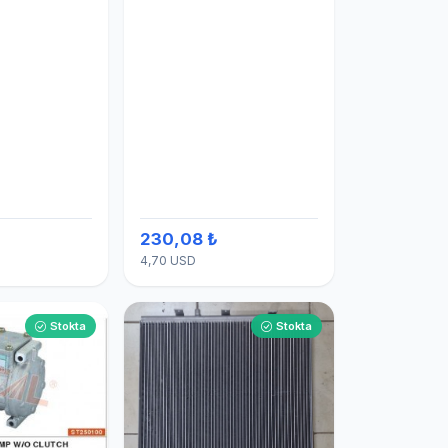
230,08 ₺
4,70 USD
Stokta
Stokta