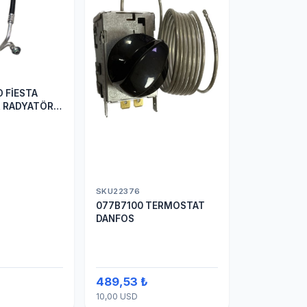
 FİESTA
 RADYATÖR
TUM
SKU22376
077B7100 TERMOSTAT
DANFOS
489,53 ₺
10,00 USD