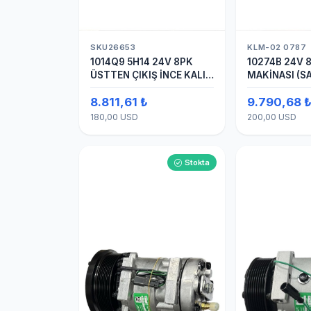
SKU26653
KLM-02 0787
1014Q9 5H14 24V 8PK
10274B 24V 8
ÜSTTEN ÇIKIŞ İNCE KALIN
MAKİNASI (S
(SANDEN) KLİMA
8.811,61 ₺
9.790,68 
KOMPRESÖRÜ
KOMPRESÖR
180,00 USD
200,00 USD
Stokta