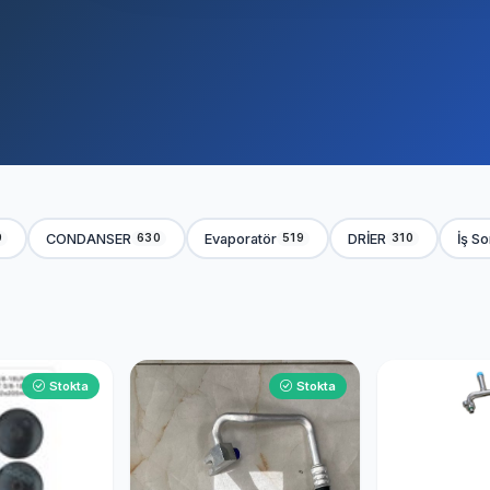
CONDANSER
Evaporatör
DRİER
İş S
9
630
519
310
Stokta
Stokta